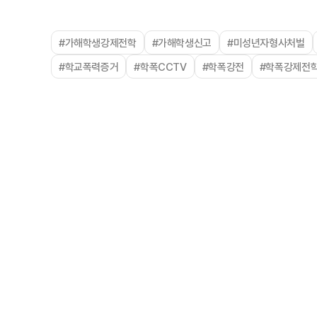
#가해학생강제전학
#가해학생신고
#미성년자형사처벌
#학교폭력증거
#학폭CCTV
#학폭강전
#학폭강제전