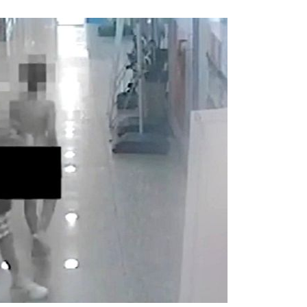
1
'폐버스 청년주택' 황희에 분노
냐, 네 자식이랑 살아라"
2
"한글 적힌 쓰레기가…전 세계
것" 경고 날린 日
3
바이든 암, 뼈 넘어 전이…차남
며 목소리 내고 있다"
4
8년 넘은 제품을 신상품 취급한
로유통'…과징금 4억6200만
5
장동혁 "결혼 패널티, 이재명 
고 이제 와 유체이탈"