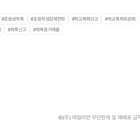
#초등생학폭
#초등학생강제전학
#학교폭력신고
#학교폭력위원회
학
#학폭신고
#학폭증거제출
©(주) 데일리안 무단전재 및 재배포 금