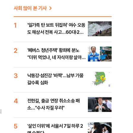
사회 많이 본 기사
1
'일가족 탄 보트 뒤집혀' 여수 오동
도 해상서 전복 사고…60대·20
대 등 2명 사망
2
'폐버스 청년주택' 황희에 분노
"더위 먹었냐, 네 자식이랑 살아
라"
3
낙동강·섬진강 '바짝'…남부 가뭄
갈수록 심화
4
전한길, 출금 연장 취소소송 패
소…"수사 차질 우려"
지
5
'살인 더위'에 서울서 7일 하루 2