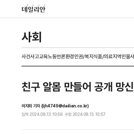
사회
사건사고
교육
노동
언론
환경
인권/복지
식품/의료
지역
인물
친구 알몸 만들어 공개 망신
이지희 기자 (ljh4749@dailian.co.kr)
입력 2024.08.13 10:56 수정 2024.08.13 10:57