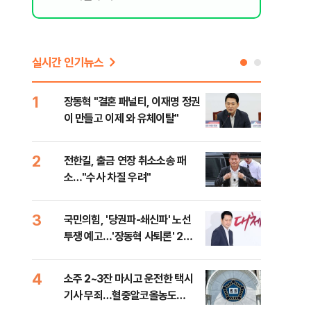
실시간 인기뉴스
1
6
장동혁 "결혼 패널티, 이재명 정권
'살
이 만들고 이제 와 유체이탈"
명 
2
7
전한길, 출금 연장 취소소송 패
낙동
소…"수사 차질 우려"
갈수
3
8
국민의힘, '당권파-쇄신파' 노선
장동
투쟁 예고…'장동혁 사퇴론' 2차
표…
전 전운
길 
4
9
소주 2~3잔 마시고 운전한 택시
민주
기사 무죄…혈중알코올농도
란히