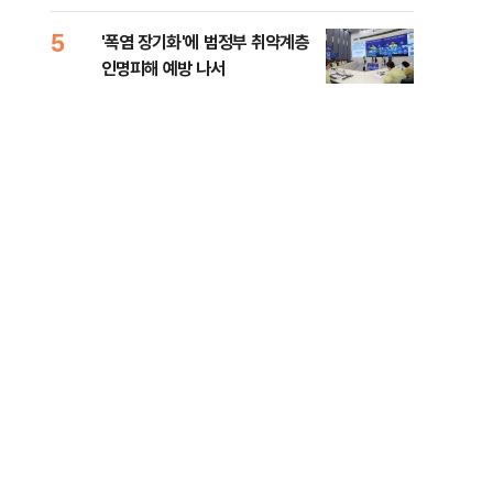
0.03%
화경
5
10
'폭염 장기화'에 범정부 취약계층
바이
인명피해 예방 나서
"고