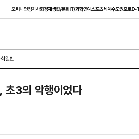
오피니언
정치
사회
경제
생활/문화
IT/과학
연예
스포츠
세계
수도권
포토
D-
사회일반
, 초3의 악행이었다