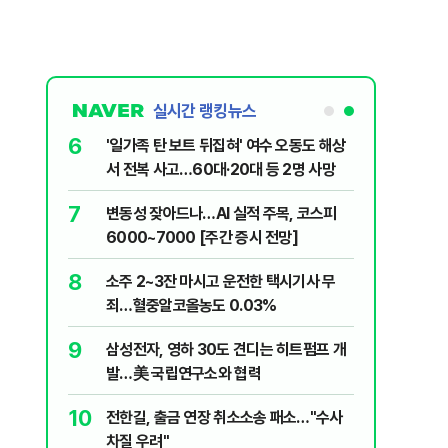
실시간 랭킹뉴스
6
 "더위 먹었
'일가족 탄 보트 뒤집혀' 여수 오동도 해상
서 전복 사고…60대·20대 등 2명 사망
7
에 알려버릴
변동성 잦아드나…AI 실적 주목, 코스피
6000~7000 [주간 증시 전망]
8
 "고통 참으
소주 2~3잔 마시고 운전한 택시기사 무
죄…혈중알코올농도 0.03%
9
 '농협하나
삼성전자, 영하 30도 견디는 히트펌프 개
원
발…美 국립연구소와 협력
10
정권이 만들
전한길, 출금 연장 취소소송 패소…"수사
차질 우려"