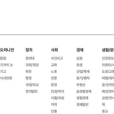
오피니언
정치
사회
경제
생활/문
칼럼
청와대
사건사고
금융
건강정보
기자의 눈
국회/정당
교육
증권
자동차/
기고
북한
노동
산업/재계
도로/교
시사만평
행정
언론
중기/벤처
여행/레
국방/외교
환경
부동산
음식/맛
정치일반
인권/복지
글로벌경제
패션/뷰
식품/의료
생활경제
공연/전
지역
경제일반
책
인물
종교