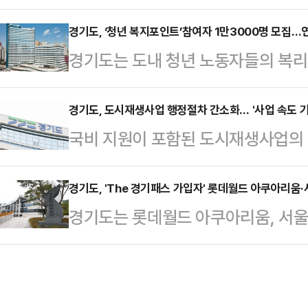
말 기준 108건으로 매년 꾸준히 증
사업부지에서 아레나 건축허가를 받고 
건설지원센터의 실적을 보면 2021년 7
경기도, ‘청년 복지포인트’참여자 1만3000명 모집…연
월 터파기 공사를 진행하던 중 아레나
경기도는 도내 청년 노동자들의 복리
월~2023년 6월 203건, 2023년
물이 발견됐다.폐기물은 아레나 공사장
한 ‘청년 복지포인트’ 2차 참여자 1
기도 공공건설지원센터는 경기도, 시
㎡)에 달하는 구간에…
한다고 31일 밝혔다.‘청년 복지포인
경기도, 도시재생사업 행정절차 간소화… '사업 속도 기
공사비 1억원 이상 건설공사와 설계비
국비 지원이 포함된 도시재생사업의 ‘
인업체, 비영리법인에서 주 36시간 
상부지 적정성, 주변과 연계성, 예측
역지방자치단체로 넘어가기 위한 하
334만원 이하, 19~39세 도내 거
사…
건의한 내용으로 권한이 이양되면 
경기도, 'The 경기패스 가입자' 롯데월드 아쿠아리움
복지포인트를 지급하는 사업이다.병
경기도는 롯데월드 아쿠아리움, 서울
행 속도가 한층 더 빨라질 전망이다.
령(최고 3년)이 연장된다.올해 ‘청년
지 한달동안 ‘The 경기패스 제휴 이
시대위원회는 지난 29일 본위원회 
예정으…
기패스 가입자 본인과 동반 1인은 이
에 대한 국가 권한’을 시도로 이양
받을 수 있다.이벤트 참여 방법은 간
총사업비 10% 미만의 증감에 해당하