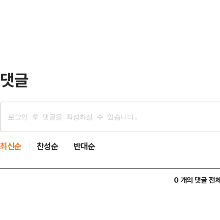
The 경기패스 가입자인 것을 인증하면
회, 지방의회 의견 청취,…
패스 어플 초기 화면 또는 K-패스 적
다.롯데월드 아쿠아리움의 어른 입장
스…
댓글
최신순
찬성순
반대순
0 개의 댓글 전