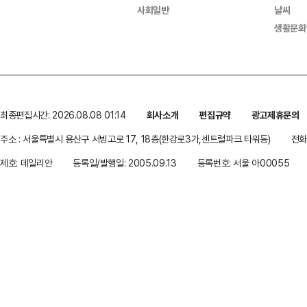
사회일반
날씨
생활문화
최종편집시간: 2026.08.08 01:14
회사소개
편집규약
광고제휴문의
주소 : 서울특별시 용산구 서빙고로 17, 18층(한강로3가,센트럴파크 타워동)
전화 
제호: 데일리안
등록일/발행일: 2005.09.13
등록번호: 서울 아00055