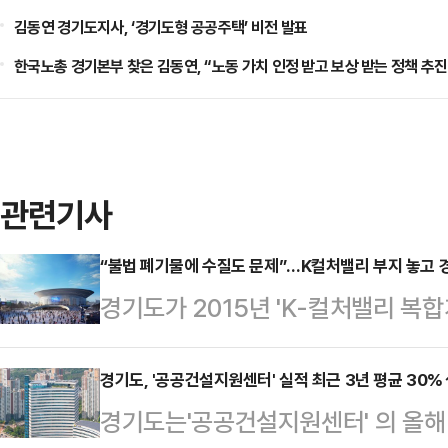
김동연 경기도지사, ‘경기도형 공공주택’ 비전 발표
한국노총 경기본부 찾은 김동연, “노동 가치 인정 받고 보상 받는 정책 추진
관련기사
“불법 폐기물에 수질도 문제”…K컬처밸리 부지 놓고 
경기도가 2015년 'K-컬처밸리 복
CJ라이브시티에게 하자 있는 부지를
는 이미 한 차례 사업 추진이 무산된
경기도, '공공건설지원센터' 실적 최근 3년 평균 30%
경기도는'공공건설지원센터' 의 올해
이를 알고도 방관한 것이 아니냐는 