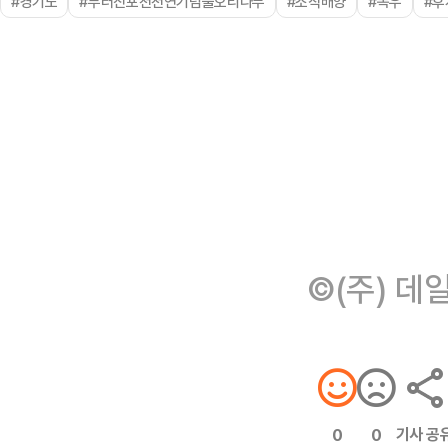
#경기도
#부러진포천천연기념물오리나무
#조직배양
#폭우
#후
©(주) 데
기사 공
0
0