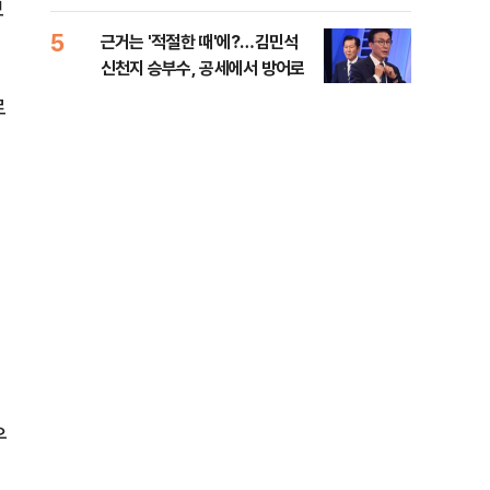
세제
보
5
10
근거는 '적절한 때'에?…김민석
美 
신천지 승부수, 공세에서 방어로
은 
르
우