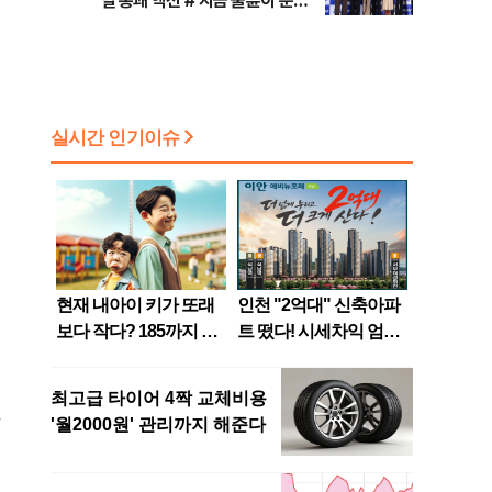
릴 통쾌 액션 #'지금 불륜이 문제
가 아닙니다' 코미디+미스터리 장
르 #대한축구협회 청문회 [주간
사진관]