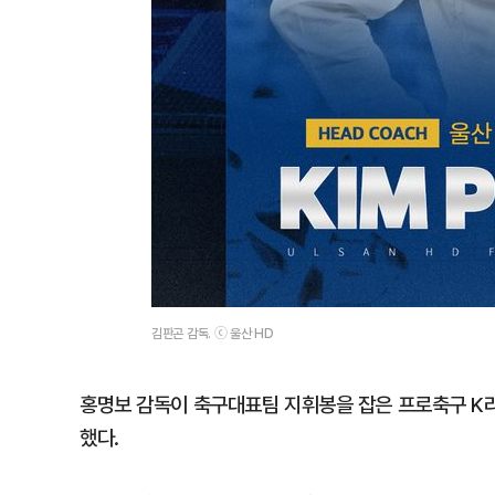
김판곤 감독. ⓒ 울산 HD
홍명보 감독이 축구대표팀 지휘봉을 잡은 프로축구 K리
했다.