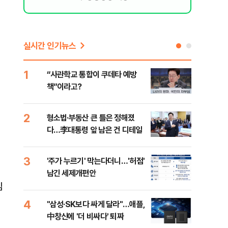
실시간 인기뉴스
1
6
“사관학교 통합이 쿠데타 예방
美 
책”이라고?
스닥
2
7
형소법·부동산 큰 틀은 정해졌
“월
다…李대통령 앞 남은 건 디테일
지에
3
8
'주가 누르기' 막는다더니…'허점'
미일
남긴 세제개편안
로 
임
4
9
"삼성·SK보다 싸게 달라"…애플,
"오
中창신에 '더 비싸다' 퇴짜
과정