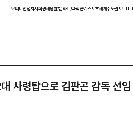
오피니언
정치
사회
경제
생활/문화
IT/과학
연예
스포츠
세계
수도권
포토
D-
12대 사령탑으로 김판곤 감독 선임