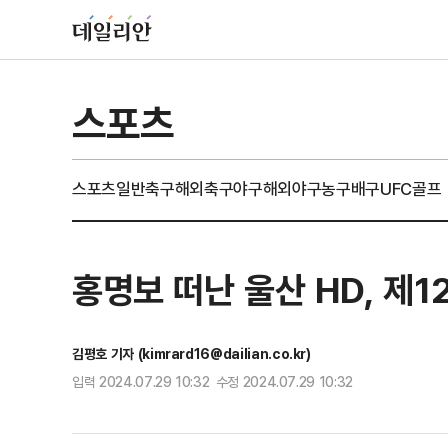
스포츠
스포츠일반
축구
해외축구
야구
해외야구
농구
배구
UFC
골프
홍명보 떠난 울산 HD, 제
김평호 기자 (kimrard16@dailian.co.kr)
입력 2024.07.29 10:32 수정 2024.07.29 10:32