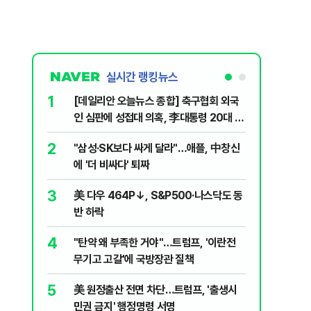
실시간 랭킹뉴스
1
6
[데일리안 오늘뉴스 종합] 축구협회 외국
"아빠, 
인 심판에 성접대 의혹, 李대통령 20대 지
640마력
지율 하락 의식했나, 삼전닉스 올인은 금
2
7
"삼성·SK보다 싸게 달라"…애플, 中창신
"오세훈이
물, SK하이닉스 프리마켓 시초가 논란 재
에 '더 비싸다' 퇴짜
반영"…
점화, 김민석 "과반 승리 가능성 99%" 등
3
8
美 다우 464P↓, S&P500·나스닥도 동
병력난 우
반 하락
투입…중
4
9
"탄약 왜 부족한 거야"…트럼프, '이란전
오세훈 '
무기고 고갈'에 국방장관 질책
된 '민주
5
10
美 원정출산 전면 차단…트럼프, '출생시
형소법·
민권 금지' 행정명령 서명
령 앞 남