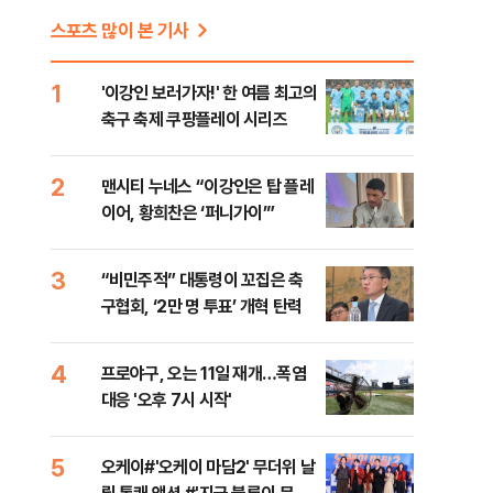
스포츠 많이 본 기사
1
'이강인 보러가자!' 한 여름 최고의
축구 축제 쿠팡플레이 시리즈
2
맨시티 누네스 “이강인은 탑 플레
이어, 황희찬은 ‘퍼니가이’”
3
“비민주적” 대통령이 꼬집은 축
구협회, ‘2만 명 투표’ 개혁 탄력
4
프로야구, 오는 11일 재개…폭염
대응 '오후 7시 시작'
5
오케이#'오케이 마담2' 무더위 날