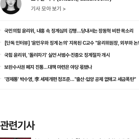
기사 모아 보기 >
국민의힘 윤리위, 내홍 속 징계심의 강행…당내서는 장동혁 비판 목소리
[단독 인터뷰] '윤민우와 징계 논의' 지목된 C교수 "윤리위원장, 외부와 논
국힘 윤리위, '돌려차기' 실언 서범수·진종오 징계절차 개시
보완수사권 폐지 진통…대책 마련은 야당 몫됐나
'경제통' 박수영, 李 세제개편 정조준…"출산·입양 공제 없애고 세금폭탄"
관련기사