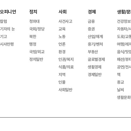
오피니언
정치
사회
경제
생활/문
칼럼
청와대
사건사고
금융
건강정보
기자의 눈
국회/정당
교육
증권
자동차/
기고
북한
노동
산업/재계
도로/교
시사만평
행정
언론
중기/벤처
여행/레
국방/외교
환경
부동산
음식/맛
정치일반
인권/복지
글로벌경제
패션/뷰
식품/의료
생활경제
공연/전
지역
경제일반
책
인물
종교
사회일반
날씨
생활문화