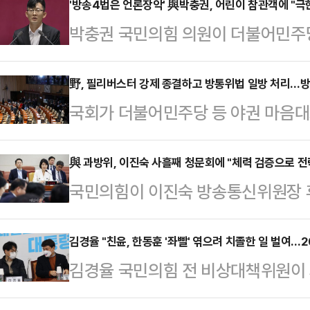
'방송4법은 언론장악' 與박충권, 어린이 참관객에 "극
박충권 국민의힘 의원이 더불어민주당
법'에 반대하기 위해 시작된 필리버스
유는) 방송통신위원회의 행정을 무력
野, 필리버스터 강제 종결하고 방통위법 일방 처리…
국회가 더불어민주당 등 야권 마음대로
제를 유지하도록 해서 (방송통신위원
통위 설치법 개정안' 필리버스터(무
지를 확보하려는 것"이라고 꼬집었다.
를 통과시킨데 이어, 다음 수순으로 
與 과방위, 이진숙 사흘째 청문회에 "체력 검증으로 전
회의장 연단에 올라 더불어민주당에
국민의힘이 이진숙 방송통신위원장 
은 이 역시 필리버스터에 돌입했지만
지 6시간 넘게 '방송4법'의 불필요
것에 대해 "정책 도덕성 검증이 체
전망이다.민주당 등 야당은 26일 
마자 박 의원은 "내가…
의힘 소속 과학기술정보방송통신위원
김경율 "친윤, 한동훈 '좌빨' 엮으려 치졸한 일 벌여…
힘 의원들의 필리버스터를 24시간 
김경율 국민의힘 전 비상대책위원이
회 도중 국회 소통관에서 긴급 성명
설치법 개정안'을 표결에 부쳐 통과
위원장과 입각을 제안했고, 정진석
인사청문회를 이틀 간 한다는 것조차
결 직후 방통위 설치법…