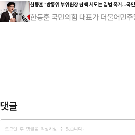
한 혁신위원장으로부터 혁신위원 제안
한동훈 "방통위 부위원장 탄핵 시도는 입법 폭거…국민
검증이 체력검증으로 바뀌고 있다"면
한동훈 국민의힘 대표가 더불어민주당
서 친윤(친윤석열)들이 한동훈 대표
이 다수결로 강행한 이틀 간 청문회
검법' 부결과 관련해 국민의힘 의원
어 공격을 해대는 것을 보고 이 사람
루 넘긴 것"이라며 "청문회 중 일부…
이탈표 3표도 '소기의 성과'라고 하
가 하는 환멸을 느꼈다고 토로했다.김
박한 분들"이라고 조소했다. 민주
쇼'에 출연해 "윤석열 대통령이 직접
있는 것 아니냐는 의미로 해석된다.
고, 행정부 입각 말씀도 했…
사에서 열린 사무처당직자 월례조회 
병 특검법' 부결과 관련해 "민주당이
의원들이 막아낸 …
댓글