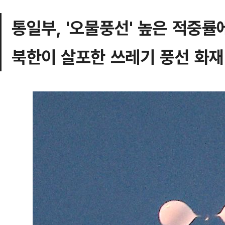
통일부, '오물풍선' 높은 적중률
북한이 살포한 쓰레기 풍선 화재