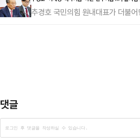
방안을 논의하겠다는 입장이다.이와
대한 평가'를 묻자 이 같이 반응했다
추경호 국민의힘 원내대표가 더불어
지부 청사 정문 앞에서 의대 입학정원
서 간접적으로 한다는 그것이 무슨 
직무대행 겸 부위원장에 대한 탄핵소
부는 모든 상황을 예의주시하겠다면서
씨의 사과가 조서…
은 '채상병 특검법'을 추진하겠다고 
의료계 협의체인 ‘올바른 의료를 위한
진하는 주의)'에 빠져있다며 "자나 
‘대한민국 의료 사활을 건 제1차 전
이 한편으론 측은해보인다"고 개탄했
대토론회에 대해 “정…
본청에서 현안 관련 기자간담회를 열
상병 특검법의 재발의를 공언했다'는
것 아니냐. 아무리 맛…
댓글