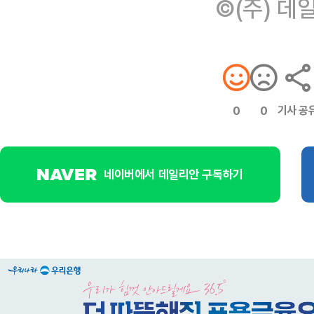
©(주) 데
기사 공
0
0
네이버에서 데일리안 구독하기