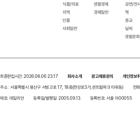
식품/의료
생활경제
공연/전
지역
경제일반
책
인물
종교
사회일반
날씨
생활문화
최종편집시간: 2026.08.06 23:17
회사소개
광고제휴문의
개인정보
주소 : 서울특별시 용산구 서빙고로 17, 18층(한강로3가,센트럴파크 타워동)
전화 
제호: 데일리안
등록일/발행일: 2005.09.13
등록번호: 서울 아00055