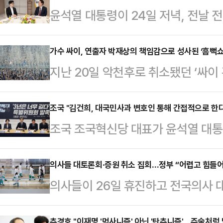
윤석열 대통령이 24일 저녁, 전날 
도부와 물러나는 지도부, 또 낙선한 
찬을 가진다고 한다.우선 윤 대통령과
가수 싸이, 연출자 박재상의 책임감으로 성사된 ‘흠뻑쇼
지난 20일 악천후로 취소됐던 ‘싸이 
통령의 지시로 마련됐다는 만찬이 '떼
동일한 장소(서울대공원 주차광장)에
새 지도부 뿐만 아니라 물러나는 지도
닷새 만에 재공연 일정을 성사시킨 건
조국 "김건희, 대국민사과 변호인 통해 간접적으로 한
령실에서도 수석비서관급 이상이 전원
조국 조국혁신당 대표가 윤석열 대통
임감으로부터 비롯됐다.25일 소속사
먹는 셈이다.4·10 총선 참패 이후로
등과 관련해 '대국민사과의 뜻을 전했
쇼’를 찾아주셨던 관객들과의 약속을
7·23 전…
을 치는 것"이라고 분개했다.조국 대
의사들 대토론회·증원 취소 집회…정부 “어렵고 힘들
공연의 스태프들은 신속하게 재공연을
의사들이 26일 휴진하고 전국의사 
중'에서 '전날 김건희 여사 변호인인
이에게 ‘흠뻑쇼’는 유독 애착이 큰 공
따른 의정 갈등이 5개월 이상 지속
정에서 심려를 끼쳐 국민들에게 죄송
은 채 즐기는 …
추경호 "이재명 '먹사니즘' 아닌 '탄추니즘'…주술처럼