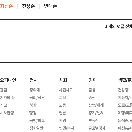
최신순
찬성순
반대순
0 개의 댓글 전
오피니언
정치
사회
경제
생활/문
칼럼
청와대
사건사고
금융
건강정보
기자의 눈
국회/정당
교육
증권
자동차/
기고
북한
노동
산업/재계
도로/교
시사만평
행정
언론
중기/벤처
여행/레
국방/외교
환경
부동산
음식/맛
정치일반
인권/복지
글로벌경제
패션/뷰