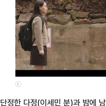
ⓒ
단정한 다정(이세민 분)과 밤에 