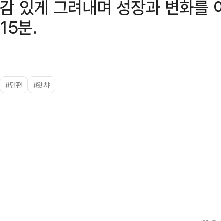
감 있게 그려내며 성장과 변화를 
15분.
#단편
#왓챠