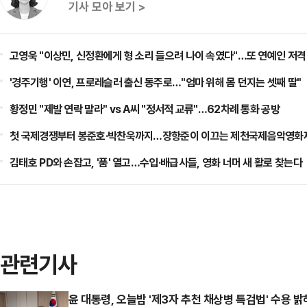
기사 모아 보기 >
고영욱 "이상민, 신정환에게 형 소리 들으려 나이 속였다"…또 연예인 저격
'경주기행' 이연, 프로레슬러 출신 동주로…"엄마 위해 몸 던지는 셋째 딸"
황정민 "제발 연락 말라" vs A씨 "정서적 교류"…62차례 통화 공방
첫 국제경쟁부터 봉준호·박찬욱까지…장항준이 이끄는 제천국제음악영화제
김태호 PD와 손잡고, '품' 열고…수입·배급사들, 영화 너머 새 활로 찾는다
관련기사
윤 대통령, 오늘밤 '제3자 추천 채상병 특검법' 수용 