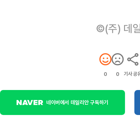
©(주) 데
기사 공
0
0
네이버에서 데일리안 구독하기