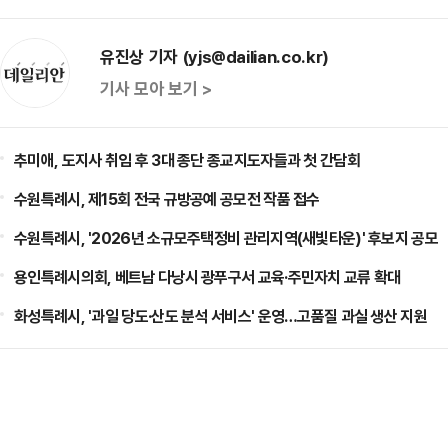
유진상 기자 (yjs@dailian.co.kr)
기사 모아 보기 >
추미애, 도지사 취임 후 3대 종단 종교지도자들과 첫 간담회
수원특례시, 제15회 전국 규방공예 공모전 작품 접수
수원특례시, '2026년 소규모주택정비 관리지역(새빛타운)' 후보지 공모
용인특례시의회, 베트남 다낭시 광푸구서 교육·주민자치 교류 확대
화성특례시, '과일 당도·산도 분석 서비스' 운영…고품질 과실 생산 지원