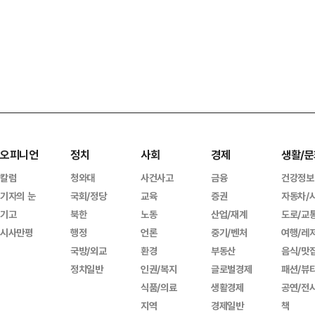
오피니언
정치
사회
경제
생활/문
칼럼
청와대
사건사고
금융
건강정보
기자의 눈
국회/정당
교육
증권
자동차/
기고
북한
노동
산업/재계
도로/교
시사만평
행정
언론
중기/벤처
여행/레
국방/외교
환경
부동산
음식/맛
정치일반
인권/복지
글로벌경제
패션/뷰
식품/의료
생활경제
공연/전
지역
경제일반
책