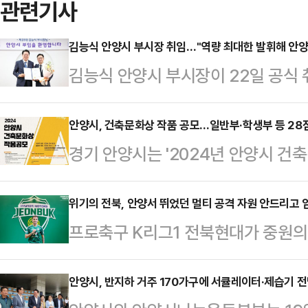
관련기사
김능식 안양시 부시장 취임…"역량 최대한 발휘해 안양
김능식 안양시 부시장이 22일 공식 
방행정고시에 합격해 공직생활을 시
부시장, 경기도 복지국장, 경기도 
안양시, 건축문화상 작품 공모…일반부·학생부 등 28
경기 안양시는 '2024년 안양시 건
최대호 안양시장으로부터 임용장을 받
고 20일 밝혔다.건축문화상은 문화
식당 조리원, 콜센터 상담원, 청원
자·시공자·건축주 등 건축의 미래를
위기의 전북, 안양서 뛰었던 멀티 공격 자원 안드리고 
이날부터 공식 업무를 시작했다.최 
프로축구 K리그1 전북현대가 중원의
해 지난 2010년부터 격년으로 시상
2000여명의 공직자와 더불어 안양
다.전북현대는 지난 2023년 여름까
상은 아름다운 건축물 사용승인 부문
공직자의 모범을 보여달라고 …
출했던 브라질 국적의 미드필더 안드
안양시, 반지하 거주 170가구에 서큘레이터·제습기 
창작 부문(학생부)으로 나뉘어 진행된