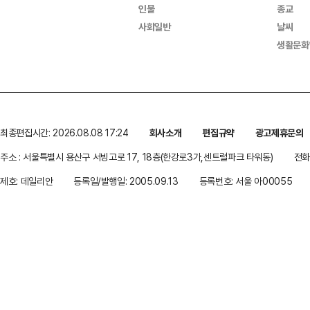
인물
종교
사회일반
날씨
생활문화
최종편집시간: 2026.08.08 17:24
회사소개
편집규약
광고제휴문의
주소 : 서울특별시 용산구 서빙고로 17, 18층(한강로3가,센트럴파크 타워동)
전화 
제호: 데일리안
등록일/발행일: 2005.09.13
등록번호: 서울 아00055