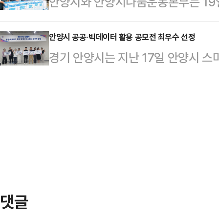
안양시와 안양시나눔운동본부는 19일
안드리고는 브라질 U17 대표팀 출신
년) 안양시 내에서 사용승인을 받은
지원사업'으로 주거취약계층 대상 폭
수로 전북현대의 득점력 강화에 큰 
주제로 계획한 창작물…
사천리 지원사업은 공동모금회 나눔
안양시 공공·빅데이터 활용 공모전 최우수 선정
필더와 윙 포워드 포지션까지 모두 
경기 안양시는 지난 17일 안양시 
동안 천재지변으로부터 취약한 저소
격 전술 운영이 다양해 질 것으로 기
공·빅데이터 활용 및 분석 아이디어 
수 있도록 성금 또는 성품을 적시에
는 티아고, 에르난데…
했다고 18일 밝혔다.이날 시상식에
양시장, 안양시나눔운동본부의 구재
활용한 효율적인 주정차 위반 단속 
및 백경숙 동 지역사회보장협의체 민
이터 공간분석을 활용한 효율적인 주
참석했다.물품은 여름철 폭염과 폭
·도로·인구·건물·cctv 데이터를 분
예상해 효과적으로 단속 및 계도할 
분석이 문제 …
댓글