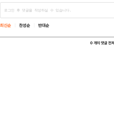
최신순
찬성순
반대순
0 개의 댓글 전