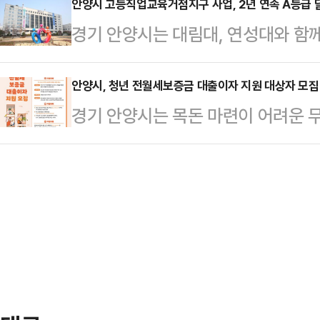
인시스템을 통해 각종 신청서·증명서
안양시 고등직업교육거점지구 사업, 2년 연속 A등급 
관 주위에는 통일신라에 조성된 중
경기 안양시는 대림대, 연성대와 
는 시장 직인 날인의 전 과정을 전
석탑 등 주요 국가유산이 자리하고 
(HiVE) 사업의 2차년도(2023년)
한 부서가 새올행정시스템을 통해 날
해 온 다양한 학술연구 성…
고 18일 밝혔다.고등직업교육거점지구
안양시, 청년 전월세보증금 대출이자 지원 대상자 모집
직인 이미지를 생성해 날인 처리가
경기 안양시는 목돈 마련이 어려운 
년 2월까지 지자체와 지역 대학이 연
템 데이터베이스(DB)에 자동으로 
는 '청년 전월세보증금 대출이자 지
성하기 위한 교육부 공모사업이다.이번
및 사업소의 각 부서가 총무…
17일 밝혔다.앞서 시는 올 상반기에 
5800만원을 확보했다.연차 평가에서
정했으며, 이들을 포함한 85명의 청
내 컨소시엄에서 '안양시-대림대-연
주거비 부담을 낮췄다.청년 전월세보
업교육거점지구 사…
한도 내에서 전월세보증금 신규 대출을
2% 이내의 이자를 지원하는 안양시
안양에 거주하…