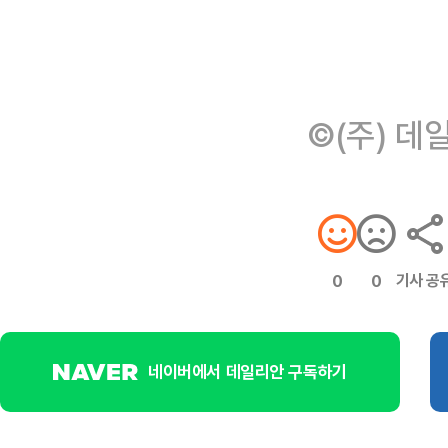
©(주) 데
기사 공
0
0
네이버에서 데일리안 구독하기