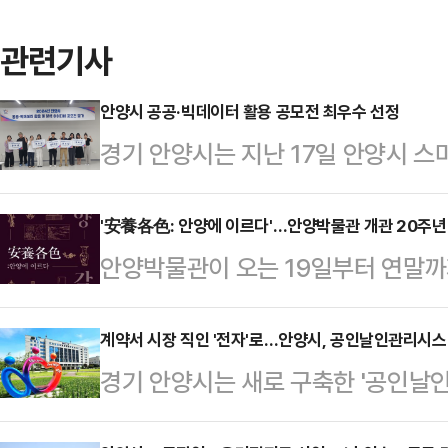
관련기사
안양시 공공·빅데이터 활용 공모전 최우수 선정
경기 안양시는 지난 17일 안양시 
공·빅데이터 활용 및 분석 아이디어 
했다고 18일 밝혔다.이날 시상식에
'安養各色: 안양에 이르다'…안양박물관 개관 20주
안양박물관이 오는 19일부터 연말까
활용한 효율적인 주정차 위반 단속 
'安養各色(안양각색): 안양에 이르다
이터 공간분석을 활용한 효율적인 주
역사와 문화를 보존하는 안양박물관은
계약서 시장 직인 '전자'로…안양시, 공인날인관리시스
·도로·인구·건물·cctv 데이터를 분
경기 안양시는 새로 구축한 '공인날
'안양역사관'이라는 이름으로 개관했다
예상해 효과적으로 단속 및 계도할 
시장 직인 날인 절차와 대장 관리 이
물관으로 기능을 확대하고자 현 위
분석이 문제 …