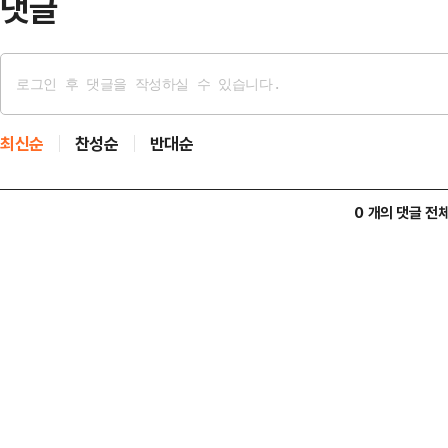
댓글
최신순
찬성순
반대순
0 개의 댓글 전