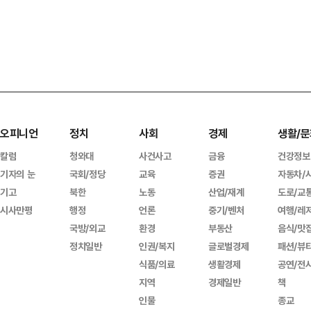
오피니언
정치
사회
경제
생활/문
칼럼
청와대
사건사고
금융
건강정보
기자의 눈
국회/정당
교육
증권
자동차/
기고
북한
노동
산업/재계
도로/교
시사만평
행정
언론
중기/벤처
여행/레
국방/외교
환경
부동산
음식/맛
정치일반
인권/복지
글로벌경제
패션/뷰
식품/의료
생활경제
공연/전
지역
경제일반
책
인물
종교