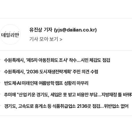
유진상 기자 (yjs@dailian.co.kr)
기사 모아 보기 >
수원특례시, '제5차 아동친화도 조사' 착수…시민 체감도 점검
수원특례시, '2036 도시재생전략계획' 주민 의견 수렴
반도체·AI 미래인재 여름방학 캠프 성황리 마무리
추미애 "산업 키운 경기도, 세입은 못 받고 비용만 부담…지방재정 틀 바꿔
경기도, 고속도로 휴게소 등 식품취급업소 2136곳 점검…위반업소 없어