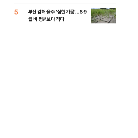
전 전운
5
10
부산·김해·울주 ‘심한 가뭄’…8·9
소주
월 비 평년보다 적다
기사
0.