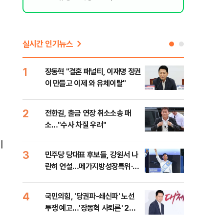
실시간 인기뉴스
1
6
장동혁 "결혼 패널티, 이재명 정권
사랑
이 만들고 이제 와 유체이탈"
싱계
2
7
전한길, 출금 연장 취소소송 패
"상
소…"수사 차질 우려"
피싱
기
3
8
민주당 당대표 후보들, 강원서 나
제2
란히 연설…메가지방성장특위·평
주 
화경제특구 공약
4
9
국민의힘, '당권파-쇄신파' 노선
'폭
투쟁 예고…'장동혁 사퇴론' 2차
인명