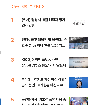
수도권 많이 본 기사
1
[인사] 광명시, 8월 11일자 정기
인사 단행
2
인천시금고 쟁탈전 막 올랐다…신
한 수성 vs 하나 탈환 ‘금융 빅매
치’
지
3
IGCD, 온라인 플랫폼 새단
장…'홈잉루츠 송도' 가치 알린다
4
추미애, "경기도 재정 비상 상황"
공식 선언…9개월분 예산으로 민
생사업 중단
5
용인특례시, 기록적 폭염 대응 총