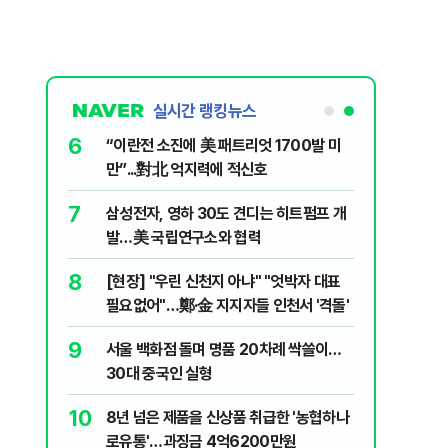
실시간 랭킹뉴스
6
오동도 해상
“이란전 소진에 美 패트리엇 1700발 미
2명 사망
만”...對北 억지력에 적신호
7
심' 경쟁 우
삼성전자, 영하 30도 견디는 히트펌프 개
발…美 국립연구소와 협력
8
정권이 만들
[현장] "우린 신천지 아냐" "엇박자 대표
필요없어"…鄭·金 지지자들 인천서 '격돌'
9
…피싱계좌
서울 백화점 돌며 명품 20차례 싹쓸이…
30대 중국인 실형
10
 "더위 먹었
8년 넘은 제품을 신상품 취급한 '농협하나
로유통'…과징금 4억6200만원