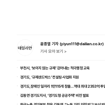
윤종열 기자 (yiyun111@dailian.co.kr)
기사 모아 보기 >
부천시, ‘보이지 않는 규제’ 걷어내는 적극행정 교육
경기도, ‘규제샌드박스’ 컨설팅·사업화 지원
경기도,장애인 일자리 1만115개 창출…역대 최대 2353억 투
김동연 경기도지사, ‘경기도형 공공주택’ 비전 발표
한국노총 경기본부 찾은 김동연, “노동 가치 인정 받고 보상 받