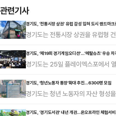
관련기사
경기도, '전통시장 상권' 유럽 감성 입혀 도시 랜드마크
경기도는 전통시장 상권을 유럽형 
마크(상징물)로 조성하는 ‘전통시장
수원 남문시장 등혁신 머데 4곳을 선
경기도, ‘제19회 경기게임오디션’…'메탈슈츠' 우승 차
경기도는 25일 플레이엑스포에서 열
업인 ‘전통시장 혁신모델 구축사업’은
르트(주)의 ‘메탈슈츠’가 최종 우승을
원해 리모델링, 상권 경쟁력 강화를
원의 주인공이 된 ‘메탈슈츠’는 PC·
경기도, ‘청년노동자 통장’확대 추진…6300명 모집
정된 4곳은 수원남문시장 일대 상권
경기도는 청년 노동자의 자산 형성을 
빌딩(선택) 장르의 게임이다.2위는 ‘셰
로골목형상점가, 화성시 궁평항해오
자를 다음달 17일까지 모집한다고 2
‘오버 더 호라이즌’이 차지해 각 3
에 유럽 감성을 넣기 위…
다. 올해는 지난해보다 대상 연령·소
경기도, '경기도서관' 내년 개관…온오프라인 체험서비
‘세피리아’와 ‘그레이테일’이 선정