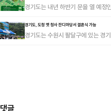
경기도는 내년 하반기 문을 열 예정인
년 노동자 통장은 참여자가 2년간 
마련한 특별상 스토브 인디스 픽(STOVE
라인과 오프라인 서비스를 시작한다고
면 경기도 지원금 월 14만2000원이
터 ‘미리 On 경기도서관’이란 이름
경기도, 도청 옛 청사 잔디마당서 결혼식 가능
폐 100만원 포함)을 받는 사업이다
경기도는 수원시 팔달구에 있는 경기
관과 메타월드와 추리게임형 체험앱
세 이상 39세 이하 도민 가운데 기
방한 가운데 25일 첫 결혼식이 열렸다
를 시작한다.도는 우선 경기도청 1층
자로,…
기관이 보유하고 있는 공공시설을 도
관’의 건축과정과 층별 공간계획 등
기도 공유서비스를 제공하고 있다.
만나볼 수 있다. 로봇 사서를 통해 
당을 포함해 부천한옥체험마을, 송
도 있고, 세계의…
예식장 등 9곳을 공공웨딩홀로 사용
청 옛 청사 잔디마당은 면적 5041
식을 참관할 수 있으며 …
댓글