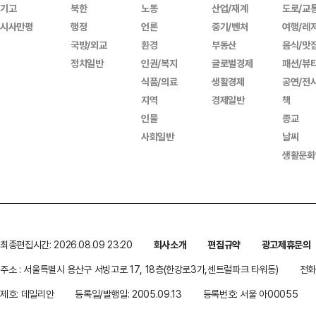
기고
북한
노동
산업/재계
도로/교
시사만평
행정
언론
중기/벤처
여행/레
국방/외교
환경
부동산
음식/맛
정치일반
인권/복지
글로벌경제
패션/뷰
식품/의료
생활경제
공연/전
지역
경제일반
책
인물
종교
사회일반
날씨
생활문화
최종편집시간: 2026.08.09 23:20
회사소개
편집규약
광고제휴문의
주소 : 서울특별시 용산구 서빙고로 17, 18층(한강로3가,센트럴파크 타워동)
전화 
제호: 데일리안
등록일/발행일: 2005.09.13
등록번호: 서울 아00055