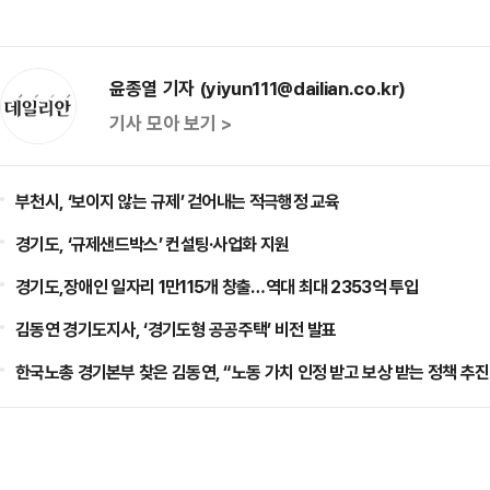
윤종열 기자 (yiyun111@dailian.co.kr)
기사 모아 보기 >
부천시, ‘보이지 않는 규제’ 걷어내는 적극행정 교육
경기도, ‘규제샌드박스’ 컨설팅·사업화 지원
경기도,장애인 일자리 1만115개 창출…역대 최대 2353억 투입
김동연 경기도지사, ‘경기도형 공공주택’ 비전 발표
한국노총 경기본부 찾은 김동연, “노동 가치 인정 받고 보상 받는 정책 추진