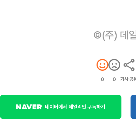
©(주) 데
기사 공
0
0
네이버에서 데일리안 구독하기