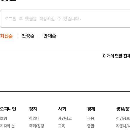
최신순
찬성순
반대순
0 개의 댓글 전
오피니언
정치
사회
경제
생활/문
칼럼
청와대
사건사고
금융
건강정보
기자의 눈
국회/정당
교육
증권
자동차/