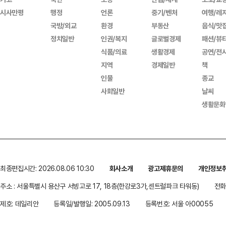
시사만평
행정
언론
중기/벤처
여행/레
국방/외교
환경
부동산
음식/맛
정치일반
인권/복지
글로벌경제
패션/뷰
식품/의료
생활경제
공연/전
지역
경제일반
책
인물
종교
사회일반
날씨
생활문화
최종편집시간: 2026.08.06 10:30
회사소개
광고제휴문의
개인정보
주소 : 서울특별시 용산구 서빙고로 17, 18층(한강로3가,센트럴파크 타워동)
전화 
제호: 데일리안
등록일/발행일: 2005.09.13
등록번호: 서울 아00055