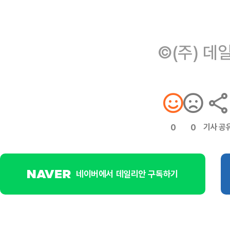
©(주) 데
기사 공
0
0
네이버에서 데일리안 구독하기