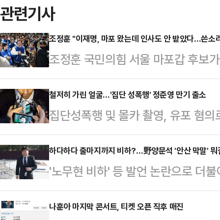
관련기사
조정훈 "이재명, 마포 왔는데 인사도 안 받았다…쓴소
조정훈 국민의힘 서울 마포갑 후보가
냐"며 이재명 대표가 자신에게 배신
다.조정훈 후보는 18일 이재명 대표
철저히 가린 얼굴…'집단 성폭행' 정준영 만기 출소
집단성폭행 및 몰카 촬영, 유포 혐의로
이 대표에게 인사를 하려 했으나, 
소했다.정준영은 19일 오전 5시 5
'인사 패싱'을 당했다. 이날 이 대표는
기를 마치고 출소했다.이날 정준영은
하다하다 출마지까지 비하?…野양문석 '안산 막말' 뭐
높은 비판도 이어갔다.실제로 이날 
'노무현 비하' 등 발언 논란으로 더
철저하게 가린 모습이었다. 그는 특
자들의 신경전이 한동안 이어졌다. 
석 경기 안산갑 후보가 출마지인 '안
난 2019년 '버닝썬 게이트'가 불거진
리자마자 "조정훈…
면서 지역사회의 분노가 좀처럼 가라
나훈아 마지막 콘서트, 티켓 오픈 직후 매진
모 씨 등 이른바 정준영 단톡방' 멤버