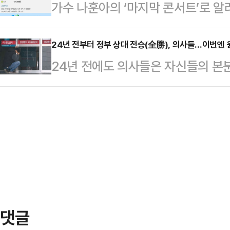
가수 나훈아의 ‘마지막 콘서트’로 알
양 후보는 최근 안산에 대해 "참 동
군, 같은 해 3월 대구에서 여성을 
매진됐다.19일 오전 예스24에서 나
잘 알고 있다"고 말한 것으로 알려졌다
이 오픈되자마자 매진되는 기염을 토
24년 전부터 정부 상대 전승(全勝), 의사들…이번엔 
요, 줄기요, 수박 그 자체인 전해철과
24년 전에도 의사들은 자신들의 본분을
한 ‘고마웠습니다!’라는 제목의 편
전해철 의원이 3선을 지낸 안산갑(당
·개정법률안이 국회에서 통과되며 
게 용기가 필요할 줄은 미처 생각지 
있…
데, 전공의와 의대교수들은 이 때도 
단한 말의 깊은 진리의 뜻을 저는 따
분업 파동은 6개월간 지속됐다. 대학
의 숫자만큼이나 가슴에 쌓인 많은 이
민들만 피해를 입었다. 사법당국에선
다!’라는 마지…
물론 형사처벌까지 받을 수 있다"고
다.2024년도 24년 전과 다르지 않
사직에 나설 것이…
댓글