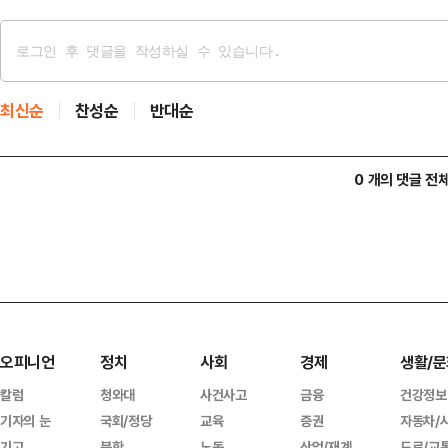
최신순
찬성순
반대순
0 개의 댓글 전
오피니언
정치
사회
경제
생활/문
칼럼
청와대
사건사고
금융
건강정보
기자의 눈
국회/정당
교육
증권
자동차/
기고
북한
노동
산업/재계
도로/교