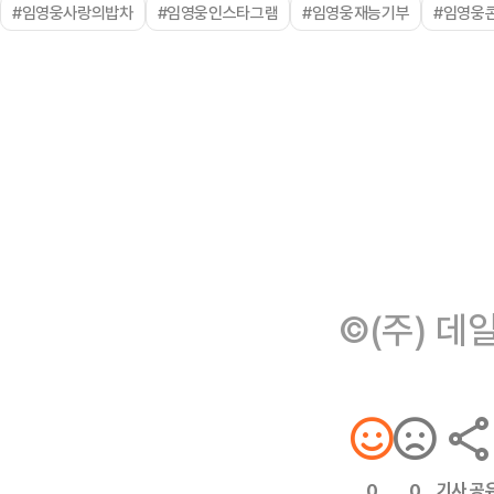
#임영웅사랑의밥차
#임영웅인스타그램
#임영웅재능기부
#임영웅
©(주) 데
기사 공
0
0