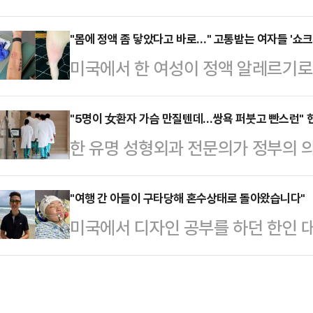
"대박"이라며 놀라워했다.임영웅은 지
남긴다"며 "시어머니가 아주 독특하다
해 콘서트 중 팬들이 보낸 사연을 
"몸에 정액 좀 닿았다고 바로…" 고통받는 여자들 '쇼크
붙이고 레깅스에 티셔츠 바람으로 동네
미국에서 한 여성이 정액 알레르기로
"지난해 인천 콘서트를 딸과 함께 갔
탄하며 글을 시작했다.문제는 사정이
국 뉴욕포스트에 따르면 미국 미네
을 입은 임영웅 팬)가 엄청 많아"라
달 정도 머물게…
테니슨(34)은 정액 알레르기(Semen
"5명이 女환자 가슴 만질텐데…쌍욕 퍼붓고 빤스런" 현
진 공연이 끝나고 아쉬운 마음에 눈
한 유명 성형외과 전문의가 정부의 
슨은 "내 피부가 정액에 닿으면 화끈
딸이 처음 보는 누군가와 같이 서 있
생이 늘어나서 가슴을 촉진할 일이 
했다.그는 혈액 응고 장애도 앓고 
그 누군가가…
주장을 펼쳐 뭇매를 맞고 있다.구독자
"여행 간 아들이 구타당해 혼수상태로 돌아왔습니다"
고. 앨리슨은 "나는 항상 아이를 갖
미국에서 디자인 공부를 하던 한인 
과 전문의인 이 모씨는 지난 13일 
상의 문제에도 불구하고 남편과 함께
한으로부터 무차별 폭행을 당해 혼
드'를 통해 "의대생 때 실습을 돌며 
다"고 말했다.앞…
려졌다.지난 11일(현지시간) 미국 매
했다.그는 "의대 실습 당시 외과 교
디자인을 공부하고 있는 저스틴 한 씨
"여성은 샤워하다가 가슴에 종물이 