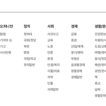
오피니언
정치
사회
경제
생활/문
칼럼
청와대
사건사고
금융
건강정보
기자의 눈
국회/정당
교육
증권
자동차/
기고
북한
노동
산업/재계
도로/교
시사만평
행정
언론
중기/벤처
여행/레
국방/외교
환경
부동산
음식/맛
정치일반
인권/복지
글로벌경제
패션/뷰
식품/의료
생활경제
공연/전
지역
경제일반
책
인물
종교
사회일반
날씨
생활문화