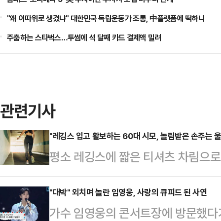
"왜 이따위로 생겼냐" 대한민국 독립운동가 조롱, 中플랫폼에 떡하니
주춤하는 스타벅스…투썸에 석 달째 카드 결제액 밀려
관련기사
"레깅스 입고 활보하는 60대 시모, 놀림받은 손주는 
평소 레깅스에 짧은 티셔츠 차림으로
에게 놀림 받은 손주의 사연이 전해졌
입고 다니는 할머니 때문에 창피당한
"대박" 외치며 놀란 임영웅, 사랑의 큐피드 된 사연
가수 임영웅의 콘서트장에 방문했다가
며느리라고 소개한 A씨는 "주변에 