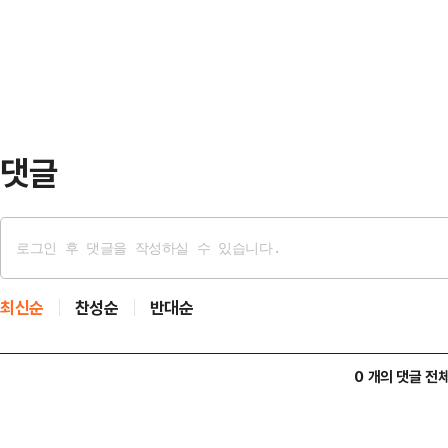
가 괴한에게 폭행당해 현지 병원에 응
보며 '양성종양 …
라고 보도했다.한 씨 어머니는 "(아
이 오랜 꿈이었다"며 "파리 여행을 
이어 "평소…
댓글
최신순
찬성순
반대순
0 개의 댓글 전