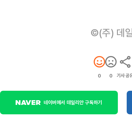
©(주) 데
기사 공
0
0
네이버에서 데일리안 구독하기