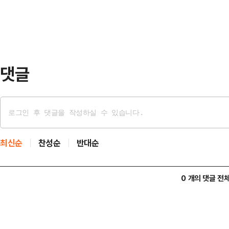
다. 이 자리에는 3선 이상 의원 20
가 손팻말을 두 사람 사이에 밀어…
국회로 돌아온 쌍특검법(김건희특검
에 대한 중지를 모았다.그러나 회의
을박이 벌어졌다. 구체적으로 …
댓글
최신순
찬성순
반대순
0 개의 댓글 전