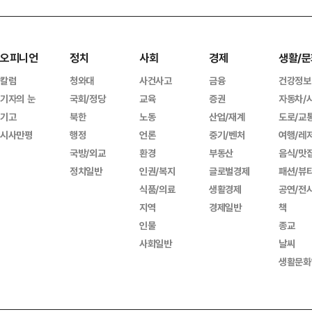
오피니언
정치
사회
경제
생활/문
칼럼
청와대
사건사고
금융
건강정보
기자의 눈
국회/정당
교육
증권
자동차/
기고
북한
노동
산업/재계
도로/교
시사만평
행정
언론
중기/벤처
여행/레
국방/외교
환경
부동산
음식/맛
정치일반
인권/복지
글로벌경제
패션/뷰
식품/의료
생활경제
공연/전
지역
경제일반
책
인물
종교
사회일반
날씨
생활문화