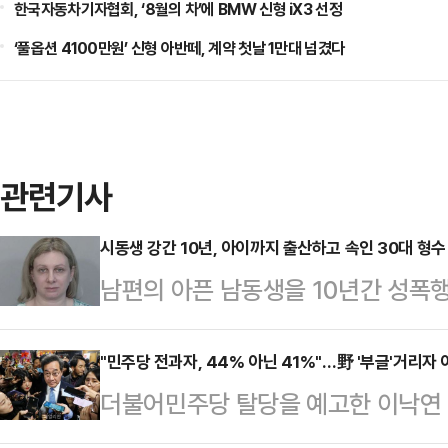
한국자동차기자협회, ‘8월의 차’에 BMW 신형 iX3 선정
‘풀옵션 4100만원’ 신형 아반떼, 계약 첫날 1만대 넘겼다
관련기사
시동생 강간 10년, 아이까지 출산하고 속인 30대 형수
남편의 아픈 남동생을 10년간 성폭행
건이 알려지면서 미국 사회가 큰 충격
다주 먼로 카운티 경찰에 따르면 아만
"민주당 전과자, 44% 아닌 41%"…野 '부글'거리자 
더불어민주당 탈당을 예고한 이낙연 
진술 혐의 등으로 체포됐다. 브룩스
전과자"라며 당의 도덕성을 지적한 뒤
을 당했다는 거짓 진술도 한 사실도 