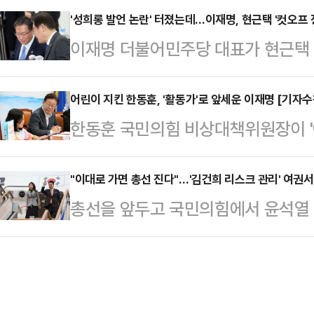
정하고 사과했다. 그럼에도 해당 발
'성희롱 발언 논란' 터졌는데…이재명, 현근택 '컷오프 
에 남편과 그의 남동생으로부터 성폭
이재명 더불어민주당 대표가 현근택 
에선 "찌질하다"는 등 원색적 비난이
터 4월 사이에 성적 강요와 언어·심
란'과 관련해 당 윤리감찰단 조사를 
페이스북에 '민주화·노동운동 전과자
브룩스는 자녀…
재명)계 좌장으로 꼽히는 정성호 의
어린이 지킨 한동훈, '활동가'로 앞세운 이재명 [기자수
민주당 16.4%, 국민의힘 19%'라
한동훈 국민의힘 비상대책위원장이 '
위를 논의한 것으로 알려졌다.권칠승
다"며 "임께서는 남들 민주화운동 할
발 가짜뉴스가 엉뚱하게 이재명 대표
고위원회의 직후 기자들과 만나 "이
과거 이른바…
이들이 정치적으로 소모되는 것을 막
"이대로 가면 총선 진다"…'김건희 리스크 관리' 여권서
희롱 문제와 관련해 윤리 감찰을 지시
총선을 앞두고 국민의힘에서 윤석열 
민주당은 적극적으로 활용했다는 사
표의 뜻"이라며 "사실관계를 확인하
리를 요구하는 목소리들이 수면 위로
와 온라인 커뮤니티에 퍼진 게시물에는
지시하게 됐다"고 설명했…
진의원, 더불어민주당에서 합류한 이
극적인 제목과 함께 한 위원장의 충
국민의힘은 윤재옥 원내대표 주재로 
영상에서 한 위원장은 한 초등학생이