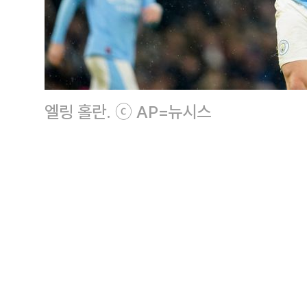
엘링 홀란. ⓒ AP=뉴시스