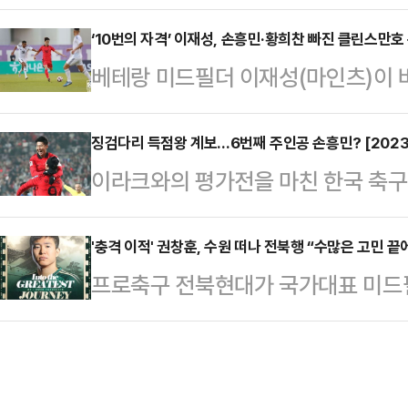
만에 퇴장을 당한 한국 선수가 됐다
과 함께 교체투입 돼 그라운드를 밟았
구대표팀은 6일 아랍에미리트(UAE
‘10번의 자격’ 이재성, 손흥민·황희찬 빠진 클린스만호
트로페 데 샹피옹(슈퍼컵)에서 전반
베테랑 미드필더 이재성(마인츠)이
이라크와 평가전에서 1-0으로 신승
우승을 견인한 이강인은 빡빡한 일
을 뚫어냈다.위르겐 클린스만 감독이
마자 교체투입 돼 맹활약했지만 경기
를 선보였다.오른쪽 측면에…
미리트(UAE) 아부다비의 뉴욕대 
징검다리 득점왕 계보…6번째 주인공 손흥민? [2023
다.이강인은 후반 40분 상대 오른
이라크와의 평가전을 마친 한국 축구
1-0으로 신승을 거뒀다.오는 12일
펼치다 경고를 받았다. 아이야가 손
격 출항한다.위르겐 클린스만 감독이
컵을 앞두고 이라크를 상대로 최종 
맞서다가 몸싸움이 펼쳐…
트(UAE) 아부다비의 뉴욕대 스타
'충격 이적' 권창훈, 수원 떠나 전북행 “수많은 고민 끝
(토트넘)을 비롯해 황희찬(울버햄튼)
프로축구 전북현대가 국가대표 미드필
이재성(마인츠)의 선제 결승골에 힘입
란), 김민재(바이에른 뮌헨) 등을 
수원삼성(2013~2016)과 디종 FC
안컵 조별리그서 바레인, 요르단, 말
꺼내들었다.조규성이 빠…
크(2019~2021, 독일)를 거쳐 
팀 중 2팀이 중동(바레인, 요르단)
한 권창훈을 자유 계약 신분으로 영
대비한 모의고사 형식으로 치러졌다.