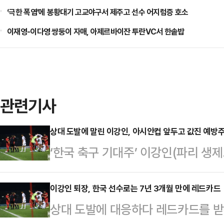
‘극한 폭염’에 봉황대기 고교야구서 제주고 선수 어지럼증 호소
이재영-이다영 쌍둥이 자매, 아제르바이잔 투란VC서 한솥밥
관련기사
상대 도발에 말린 이강인, 아시안컵 앞두고 값진 예방
‘한국 축구 기대주’ 이강인(파리 생
사를 맞았다.위르겐 클린스만 감독이
미리트(UAE) 아부다비의 뉴욕대 
이강인 퇴장, 한국 선수로는 7년 3개월 만에 레드카드
상대 도발에 대응하다 레드카드를 받
1-0으로 신승을 거뒀다.이날 선발