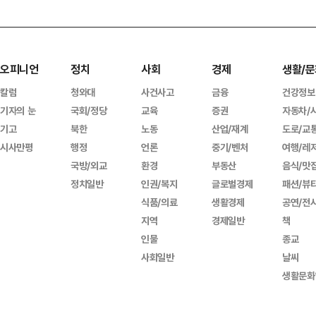
오피니언
정치
사회
경제
생활/문
칼럼
청와대
사건사고
금융
건강정보
기자의 눈
국회/정당
교육
증권
자동차/
기고
북한
노동
산업/재계
도로/교
시사만평
행정
언론
중기/벤처
여행/레
국방/외교
환경
부동산
음식/맛
정치일반
인권/복지
글로벌경제
패션/뷰
식품/의료
생활경제
공연/전
지역
경제일반
책
인물
종교
사회일반
날씨
생활문화