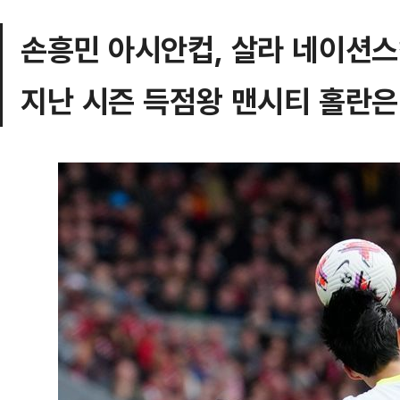
손흥민 아시안컵, 살라 네이션스
지난 시즌 득점왕 맨시티 홀란은