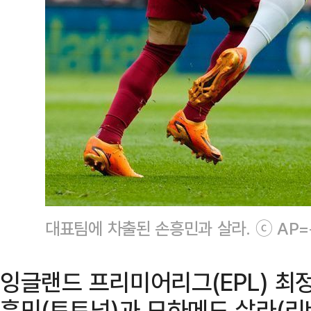
대표팀에 차출된 손흥민과 살라. ⓒ AP
잉글랜드 프리미어리그(EPL) 최
흥민(토트넘)과 모하메드 살라(리