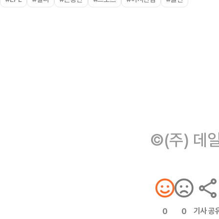
©(주) 데
기사 공
0
0