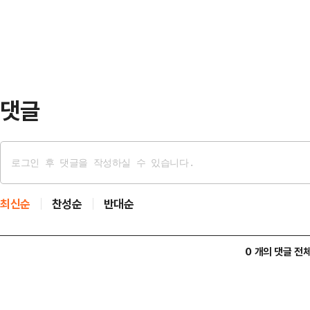
민국에서 축구 실력을 인정받은 최고의 
머물며 훈련을 이어간 …
을 시작해 2013 FIFA U-20월드컵
도쿄 올림픽, 2022 FIFA 카타르
댓글
최신순
찬성순
반대순
0 개의 댓글 전