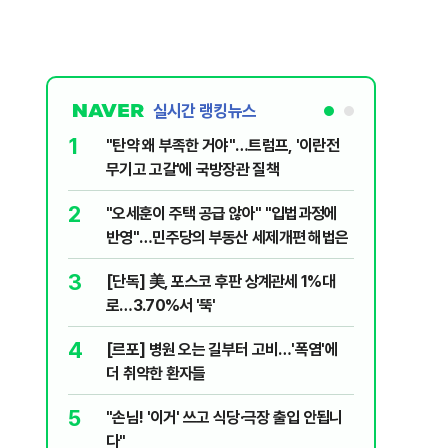
실시간 랭킹뉴스
1
6
"탄약 왜 부족한 거야"…트럼프, '이란전
민주당, 
무기고 고갈'에 국방장관 질책
안부터 
2
7
"오세훈이 주택 공급 않아" "입법과정에
집주인 
반영"…민주당의 부동산 세제개편 해법은
자 보호
3
8
[단독] 美, 포스코 후판 상계관세 1%대
"한도 줄
로…3.70%서 '뚝'
긴 '대출 
4
9
[르포] 병원 오는 길부터 고비…'폭염'에
버핏 "美 
더 취약한 환자들
신호에 
5
10
"손님! '이거' 쓰고 식당·극장 출입 안됩니
與김승원,
다"
"내용 다