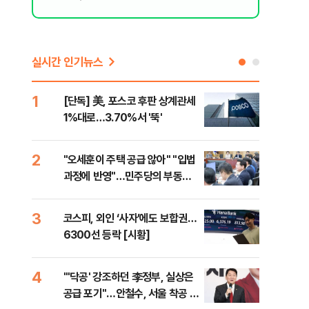
실시간 인기뉴스
1
6
[단독] 美, 포스코 후판 상계관세
[르
1%대로…3.70%서 '뚝'
비…
2
7
"오세훈이 주택 공급 않아" "입법
네이
과정에 반영"…민주당의 부동산
외연
세제개편 해법은
출(
3
8
코스피, 외인 ‘사자’에도 보합권…
[속
6300선 등락 [시황]
감사
4
9
"'닥공' 강조하던 李정부, 실상은
민주
공급 포기"…안철수, 서울 착공 실
공…