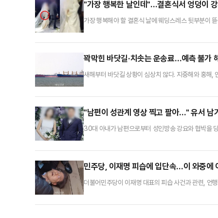
"가장 행복한 날인데"…결혼식서 엉덩이 
가장 행복해야 할 결혼식 날에 웨딩스레스 뒷부분이 뜯어
면 지난 2일 결혼식에서 신부 A씨의 웨딩드레스 뒷부분
씨의 상태를 발견한 것은 A씨의 친구였다. 하객석에서 
하객석에 있던 친구에게 전해 듣고 뒤늦게 알게 됐다
꽉막힌 바닷길·치솟는 운송료…예측 불가 
새해부터 바닷길 상황이 심상치 않다. 지중해와 홍해, 
료 또한 치솟고 있다. 무역 중심 국가 한국으로서는 수
던 컨테이너선이 운항을 중단하는 일이 빈번하게 발생하
이어 약 2주 만에 홍해 운항을 전면 중단했다. 전날 
"남편이 성관계 영상 찍고 팔아…" 유서 남
30대 아내가 남편으로부터 성인방송 강요와 협박을 당
대 여성 A씨의 유족은 강요와 공갈 등 혐의로 A씨 남
씨가 A씨에게 인터넷 성인방송을 하도록 강요했다"며 
"B씨는 A씨에게 성관계 영상을 강제로 찍도록 한 뒤 
민주당, 이재명 피습에 입단속…이 와중에 이
더불어민주당이 이재명 대표의 피습 사건과 관련, 언행
활동 관리 안내의 건'이라는 제목의 공문을 통해 "예
행될 수 있도록 관리·감독해달라"고 밝혔다.조 사무총장
원과 국민이 충격에 빠진 상황"이라고 설명했다.실제로