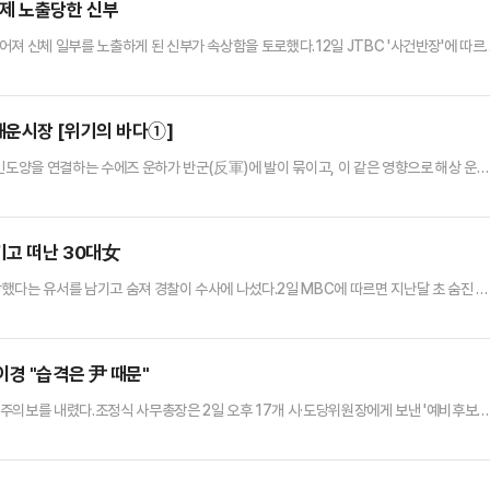
강제 노출당한 신부
져 신체 일부를 노출하게 된 신부가 속상함을 토로했다.12일 JTBC '사건반장'에 따르
이 터졌고, 이 사실을 몰랐던 신부는 그 상태로 아버지의 손을 잡고 버진로드를 걸었다.A
보일 정도로 다리와 신체 일부가 훤히 드러난 것. A씨는 당시에는 이 사실을 모르고 있다
.A씨의 친구는 결혼식장에서 신부의 웨딩드레스를 입혀주고 옷…
해운시장 [위기의 바다①]
인도양을 연결하는 수에즈 운하가 반군(反軍)에 발이 묶이고, 이 같은 영향으로 해상 운송
출 전선에 빨간불이 동시에 켜진 셈이다.최근 예멘 반군 후티의 공격에 수에즈 운하를 오가
고 있다.연합뉴스에 따르면 지난달 31일 세계 2위 해운업체인 머스크사(社)는 15일에
오후 홍해를 향하던 머스크 소유 컨테이너선 ‘머스크 항저우호’…
기고 떠난 30대女
했다는 유서를 남기고 숨져 경찰이 수사에 나섰다.2일 MBC에 따르면 지난달 초 숨진 3
편이자 전직 직업군인인 30대 B씨를 경찰에 고소했다.A씨 유족 측이 제출한 고소장에는 "
"A씨가 이혼을 요구한 뒤에도 협박과 금전 요구를 계속했다"는 내용이 담겼다.유족 측은
성인물 사이트에 팔기도 했다"며 "직업 군인이었던 그는 2…
경 "습격은 尹 때문"
주의보를 내렸다.조정식 사무총장은 2일 오후 17개 시·도당위원장에게 보낸 '예비후보
비후보자들의 출판기념회와 의정보고회, 그 밖의 선거 활동이 차분하고 절제된 상황에서 진
은 이러한 방침을 정한 배경에 대해 "이 대표가 정치 테러를 당해 긴급 수슬을 하는 등 당
 김영주 국회부의장은 "무엇보다 이 대표의 빠른 쾌유를 기원한다.…