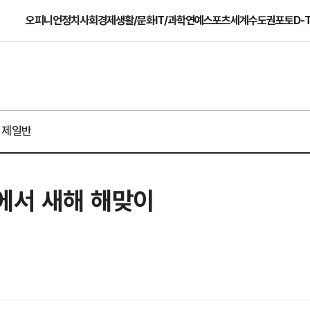
오피니언
정치
사회
경제
생활/문화
IT/과학
연예
스포츠
세계
수도권
포토
D-
경제일반
에서 새해 해맞이