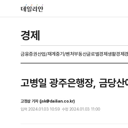
경제
금융
증권
산업/재계
중기/벤처
부동산
글로벌경제
생활경제
고병일 광주은행장, 금당산
고정삼 기자 (jsk@dailian.co.kr)
입력 2024.01.03 10:59 수정 2024.01.03 11:00