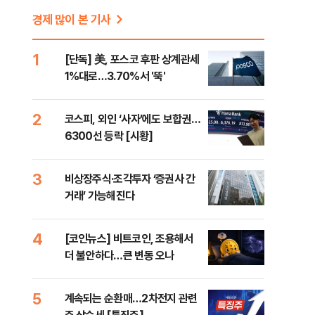
경제 많이 본 기사
1
[단독] 美, 포스코 후판 상계관세
1%대로…3.70%서 '뚝'
2
코스피, 외인 ‘사자’에도 보합권…
6300선 등락 [시황]
3
비상장주식·조각투자 ‘증권사 간
거래’ 가능해진다
4
[코인뉴스] 비트코인, 조용해서
더 불안하다…큰 변동 오나
5
계속되는 순환매…2차전지 관련