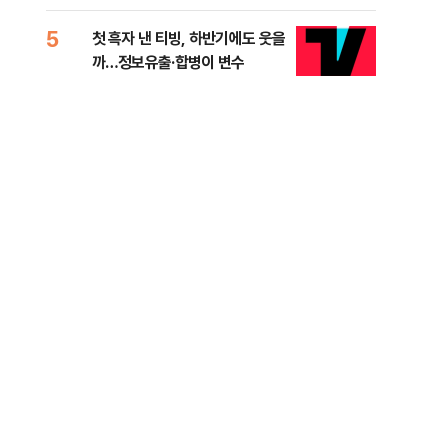
적 미달 비판
5
10
첫 흑자 낸 티빙, 하반기에도 웃을
[코
까…정보유출·합병이 변수
더 