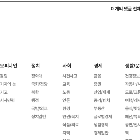
0 개의 댓글 전
오피니언
정치
사회
경제
생활/문
칼럼
청와대
사건사고
금융
건강정보
기자의 눈
국회/정당
교육
증권
자동차/
기고
북한
노동
산업/재계
도로/교
시사만평
행정
언론
중기/벤처
여행/레
국방/외교
환경
부동산
음식/맛
정치일반
인권/복지
글로벌경제
패션/뷰
식품/의료
생활경제
공연/전
지역
경제일반
책