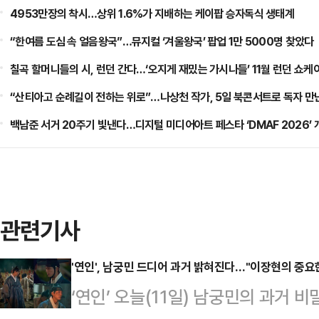
4953만장의 착시…상위 1.6%가 지배하는 케이팝 승자독식 생태계
“한여름 도심 속 얼음왕국”…뮤지컬 ‘겨울왕국’ 팝업 1만 5000명 찾았다
칠곡 할머니들의 시, 런던 간다…‘오지게 재밌는 가시나들’ 11월 런던 쇼케
“산티아고 순례길이 전하는 위로”…나상천 작가, 5일 북콘서트로 독자 만
백남준 서거 20주기 빛낸다…디지털 미디어아트 페스타 ‘DMAF 2026’ 
관련기사
'연인', 남궁민 드디어 과거 밝혀진다…"이장현의 중요
‘연인’ 오늘(11일) 남궁민의 과거 