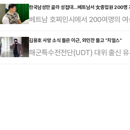
짜장면 배달을 요청하는 점, 신고자
한국남성만 골라 성접대…베트남서 女종업원 200명 
서는 젊은 고학력자들이 늘면서 전문
베트남 호찌민시에서 200여명의 여
한 점을 종합해 즉각 긴급상황임을 
호하는 직업으로 떠올랐다고 분석했
한국 남성들에게 성매매를 제공한 4
난 12일 광진경찰서는 주거침입·스
는 온라인 방…
다.10일 VN익스프레스 등 베트남 
김용호 사망 소식 들은 이근, 와인잔 들고 "치얼스"
범으로 붙잡아 수사 중이라고 밝혔다.
해군특수전전단(UDT) 대위 출신 유
난 3일 오후 7군 지역 팜타이므엉 
구 한 주택가에서 발생했다. 당시 피
롱하는 듯한 글을 올려 논란이 일고 
영자인 한국인 남성 손모(47)씨와 
어와 집 내부를 …
근은 지난 12일 자신의 유튜브 채널 
포했다.경찰은 또 김모·윤모·이모·유
식을 전한 기사를 게시하며 "사망 XX
원 4명도 같은 혐의로 함께 체포했다
버 래커는 이렇게 끝날 것"이라며 "
식당 2층, …
했다. 사이버 래커는 온라인상 이슈
튜버 등을 뜻하는 멸칭이다.이근은 또