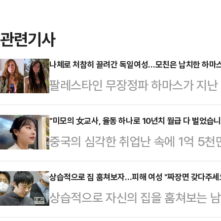
관련기사
나체로 처참히 끌려간 독일여성…모친은 납치한 하마
팔레스타인 무장정파 하마스가 지난 
시작하면서 군인과 민간인을 향해 무
독일계 이스라엘 여성을 납치해 나체
"미모의 女교사, 율동 하나로 10년치 월급 다 벌었습니
중국의 심각한 취업난 속에 1억 5천
지를 행진하는 장면이 공개돼 충격을
동하고 있지만 대다수는 월수입이 1
'샤니 루크'로 가자지구에서 10㎞ 
했다.중국 공연산업협회 등이 공동 발
상습적으로 집 훔쳐보자…피해 여성 "짜장면 갖다주세요
음악 축제에 참가했다가 하마스에 납
상습적으로 자신의 집을 훔쳐보는 남
발전 보고'에 따르면 지난해 말 기준
니 리카르다 루크는 9일(현지 시각
"짜장면을 배달해달라"라며 전화를 
개를 돌파해 전년 대비 7.1% 증가
딸이 관광객 무리…