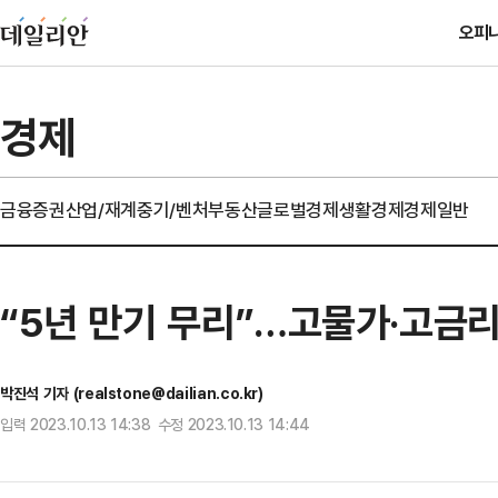
오피
경제
금융
증권
산업/재계
중기/벤처
부동산
글로벌경제
생활경제
경제일반
“5년 만기 무리”…고물가·고금
박진석 기자 (realstone@dailian.co.kr)
입력 2023.10.13 14:38 수정 2023.10.13 14:44