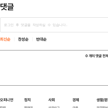
C…
댓글
최신순
찬성순
반대순
0 개의 댓글 전
오피니언
정치
사회
경제
생활/문
칼럼
청와대
사건사고
금융
건강정보