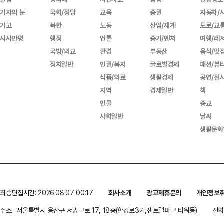
기자의 눈
국회/정당
교육
증권
자동차/
기고
북한
노동
산업/재계
도로/교
시사만평
행정
언론
중기/벤처
여행/레
국방/외교
환경
부동산
음식/맛
정치일반
인권/복지
글로벌경제
패션/뷰
식품/의료
생활경제
공연/전
지역
경제일반
책
인물
종교
사회일반
날씨
생활문화
최종편집시간: 2026.08.07 00:17
회사소개
광고제휴문의
개인정보
주소 : 서울특별시 용산구 서빙고로 17, 18층(한강로3가,센트럴파크 타워동)
전화 