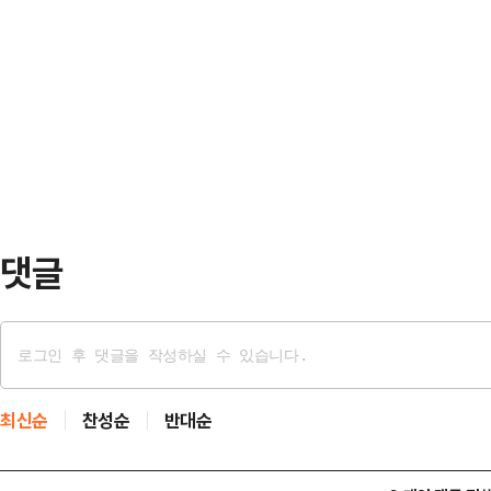
은 지역뿐만 아니라 경기동북부의 
인의 사랑이야기에 대한 전설마저 전
고 있는 관외 화장시설 비싼 이용료 
자연유산이다.절벽 아래로 떨어지는 
편을 해소하기 위한 사업이다.이날 
지형이 조화를 이루어 아름다운 경…
문위원회 허정식 위원장을 비롯, 연
연천군 장사시설 건립추진 자문위원 
종합장사시설의 설치∙운영 모범사례
댓글
최신순
찬성순
반대순