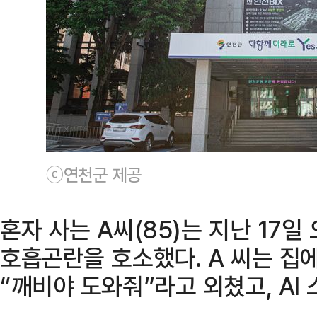
ⓒ연천군 제공
혼자 사는 A씨(85)는 지난 17
호흡곤란을 호소했다. A 씨는 집
“깨비야 도와줘”라고 외쳤고, AI