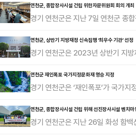
아의 올바른 식습관 형성과 건강한 성
연천군, 종합장사시설 건립 위한자문위원회 회의 개최
경기 연천군은 지난 7일 연천군 종
결했다고 14일 밝혔다이번 협약을
사시설 건립추진 자문위원회 회의를 
아 보육교직원(원장, 조리원, 교사)
종합장사시설 건립을 위해 지역대표,
연천군, 상반기 지방재정 신속집행 ‘최우수 기관’ 선정
상호 발전과 우호 증진에 필요한 업
경기 연천군은 2023년 상반기 지방
연직 등 20명으로 위원회를 구성했
위한 정보교류 등을 지원할 계획이다
치단체 가운데 ‘최우수 기관’으로 선
건립 사업 형태와 사업대상지 공개모집
인 교육이 이뤄짐으로써 어린이 급…
은 재정 인센티브 1억 원을 확보할 
연천군 재인폭포 국가지정문화재 명승 지정
지선정 평가기준(안) 및 인센티브(안
경기 연천군은 ‘재인폭포’가 국가
물가·고금리에 따른 경기둔화 속에서
군은 이번 달 회의를 추가로 개최해 
대표적인 관광명소로 인기를 끌 전망
2397억 원보다 많은 2794억원을 
건립 후보지를 공개모집…
일 지정 예고를 한 후 문화재위원회
연천군, 종합장사시설 건립 위해 선진장사시설 벤치마킹
과 달성했다.이는 행정안전부의 지자체
경기 연천군은 지난 26일 화성 함
서는 처음으로 국가지정문화재 명승
은 수치로 민생안정과 지역경제 활성
한 선진 장사시설 벤치마킹을 실시
인폭포는 신생대 제4기에 만들어진 
김덕현 연…