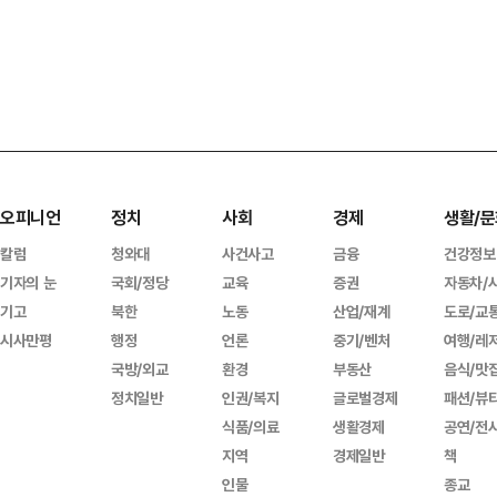
오피니언
정치
사회
경제
생활/문
칼럼
청와대
사건사고
금융
건강정보
기자의 눈
국회/정당
교육
증권
자동차/
기고
북한
노동
산업/재계
도로/교
시사만평
행정
언론
중기/벤처
여행/레
국방/외교
환경
부동산
음식/맛
정치일반
인권/복지
글로벌경제
패션/뷰
식품/의료
생활경제
공연/전
지역
경제일반
책
인물
종교