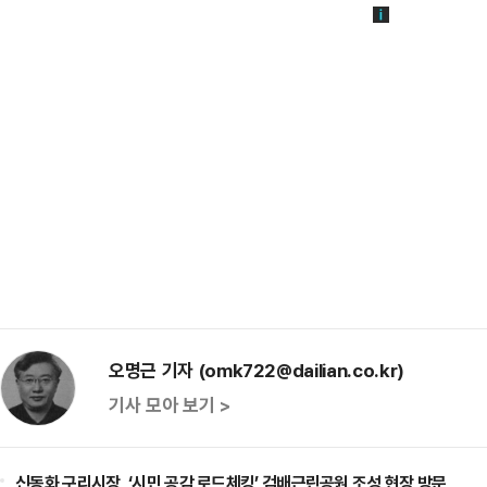
오명근 기자 (omk722@dailian.co.kr)
기사 모아 보기 >
신동화 구리시장, ‘시민 공감 로드체킹’ 검배근린공원 조성 현장 방문