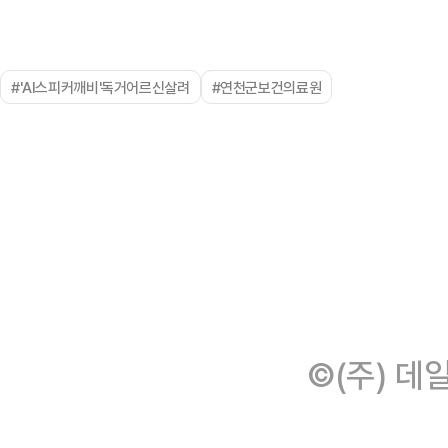
#'AI스피커깨비'독거어르신살려
#연천군보건의료원
©(주) 데