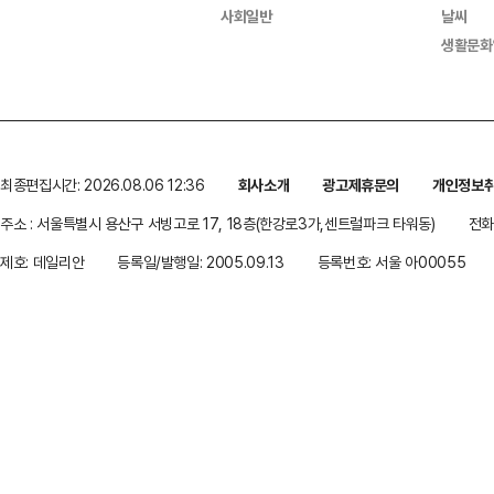
사회일반
날씨
생활문화
최종편집시간: 2026.08.06 12:36
회사소개
광고제휴문의
개인정보
주소 : 서울특별시 용산구 서빙고로 17, 18층(한강로3가,센트럴파크 타워동)
전화 
제호: 데일리안
등록일/발행일: 2005.09.13
등록번호: 서울 아00055