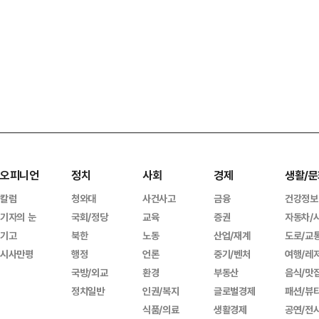
오피니언
정치
사회
경제
생활/문
칼럼
청와대
사건사고
금융
건강정보
기자의 눈
국회/정당
교육
증권
자동차/
기고
북한
노동
산업/재계
도로/교
시사만평
행정
언론
중기/벤처
여행/레
국방/외교
환경
부동산
음식/맛
정치일반
인권/복지
글로벌경제
패션/뷰
식품/의료
생활경제
공연/전