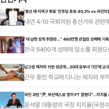
'총선 때 지역구 투표' 민주당 후보 40.3% vs 국민의
내년 4·10 국회의원 총선거와 관련
결과 "더불어민주당 후보"라는 응답이
38.7%로 여야 양당의 격차가 줄어
"네 남편 성적 취향은…" 460만명 은밀한 성매매 기록
전국 6400개 성매매 업소를 회원으
로 나타났다. 세부적으로는 여촌야
매수 남성의 개인정보를 불법 수집해
소야(老與少野) 현상이 감지됐다.
다.22일 경기 남부경찰청은 개인정
남고생 제자와 11번 성관계…30대 유부녀 기간제 교사
공정㈜에 의뢰해 지난 26~27일 
근무 중인 학교에 다니는 제자와 부
혐의로 모바일 앱 운영자 A씨(40대·남
40.3%는 내년 총선 지역구에서 "
게 검찰이 징역 2년을 구형했다.21
(30대·여) 등 3명을 구속 송치했다
38.7%는 "국…
심리로 열린 A씨(32·여)에 대한 
국민 과반 "尹, 부산엑스포 영어 PT 잘했다"…지지율 
이용료 명목으로 취득한 범죄 수익금 약
윤석열 대통령의 국정 지지율(국정수
아동학대 치료 프로그램 이수와 신상정
징 보전했다.이들은 2021년 1월부터