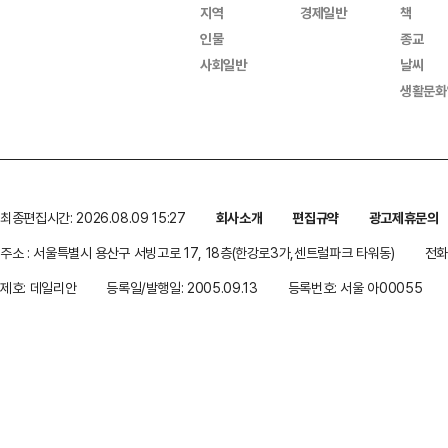
지역
경제일반
책
인물
종교
사회일반
날씨
생활문화
최종편집시간: 2026.08.09 15:27
회사소개
편집규약
광고제휴문의
주소 : 서울특별시 용산구 서빙고로 17, 18층(한강로3가,센트럴파크 타워동)
전화 
제호: 데일리안
등록일/발행일: 2005.09.13
등록번호: 서울 아00055