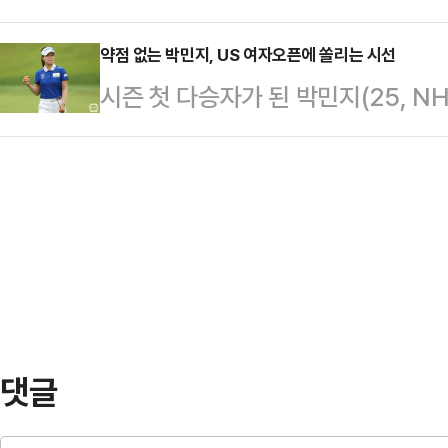
나타났다.데일리안이 여론조사 전문
관 취업제한 명령을 청구했다.A씨는 
26~27일 이틀간 전국 만 18세 이
약점 없는 박민지, US 여자오픈에 쏠리는 시선
기간제 교사로 근무하는 고등학교의 
시즌 첫 다승자가 된 박민지(25, 
윤 대통령의 국정수행에 대한 긍정평가
걸쳐 성관계하거나 유사성행위를 한 
향한다.박민지는 다음달 6일 미국 페
편 12.2%), 부정평가는 54.9%(매
어서 아동학대…
자 오픈 챔피언십’에 출전할 예정이다.
각 집계됐다.직전 조사(12~13일) 
인 US 여자 오픈은 한국 선수들이 
평가는 1%p 하락했다.지역별로 살펴
박세리가 맨발의 투혼을 선보이며 첫 
년 김주연, 2008년과 2013년 박인비
2012년 최나연, 2015년 전인지, 2
댓글