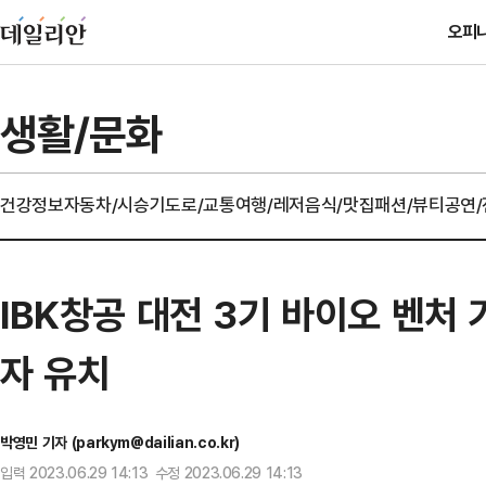
오피
생활/문화
건강정보
자동차/시승기
도로/교통
여행/레저
음식/맛집
패션/뷰티
공연
IBK창공 대전 3기 바이오 벤처
자 유치
박영민 기자 (parkym@dailian.co.kr)
입력 2023.06.29 14:13 수정 2023.06.29 14:13