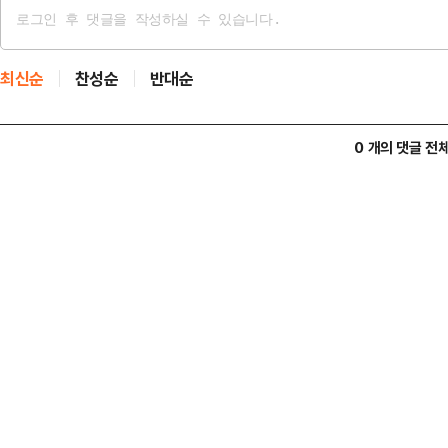
최신순
찬성순
반대순
0 개의 댓글 전