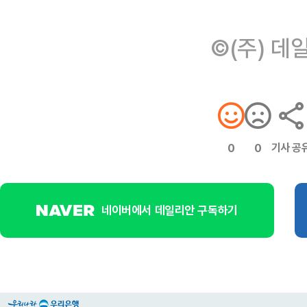
©(주) 데
기사 공
0
0
네이버에서 데일리안 구독하기