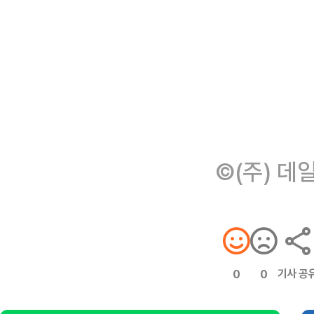
©(주) 데
기사 공
0
0