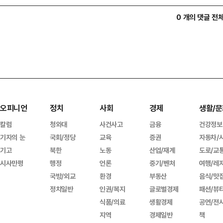
0 개의 댓글 전
오피니언
정치
사회
경제
생활/문
칼럼
청와대
사건사고
금융
건강정보
기자의 눈
국회/정당
교육
증권
자동차/
기고
북한
노동
산업/재계
도로/교
시사만평
행정
언론
중기/벤처
여행/레
국방/외교
환경
부동산
음식/맛
정치일반
인권/복지
글로벌경제
패션/뷰
식품/의료
생활경제
공연/전
지역
경제일반
책