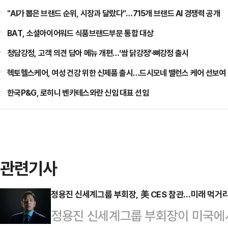
"AI가 뽑은 브랜드 순위, 시장과 달랐다"…715개 브랜드 AI 경쟁력 공개
BAT, 소셜아이어워드 식품브랜드부문 통합 대상
청담강정, 고객 의견 담아 메뉴 개편…‘쌈 닭강정’·뼈강정 출시
헥토헬스케어, 여성 건강 위한 신제품 출시…드시모네 밸런스 케어 선보여
한국P&G, 로히니 벤카테스와란 신임 대표 선임
관련기사
정용진 신세계그룹 부회장, 美 CES 참관…미래 먹거
정용진 신세계그룹 부회장이 미국에서