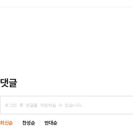
제되면서 화장품을 찾는 고객들이 늘
출 실적을 올렸다.그동안 대대적인 
회원사 관계자 등 총 500…
보면 전년 동기 17% 신장하는 등 
못했지만 작년을 기점으로 흑자 구조
계백화점은 9일부터 19일까지 코스
10% 수준으로 대폭 감소했다.물류
선다. 다양한 메이크업쇼와 화장품 
줄고 있고 와우 멤버십 유…
택을 마련했다.전 점포에서 진행하는
장품 브랜드 총 80여 개가 대거 
를 신세계 단독으로 준…
댓글
최신순
찬성순
반대순