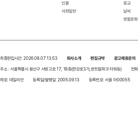
인물
종교
사회일반
날씨
생활문화
최종편집시간: 2026.08.07 13:53
회사소개
편집규약
광고제휴문의
주소 : 서울특별시 용산구 서빙고로 17, 18층(한강로3가,센트럴파크 타워동)
전화 
제호: 데일리안
등록일/발행일: 2005.09.13
등록번호: 서울 아00055