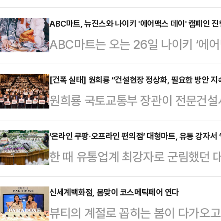
박람회 ‘CES 2023′을 찾아 미래
따르면 정 부회장은 오는 5일(현지
ABC마트, 뉴진스와 나이키 '에어맥스 데이' 캠페인 진
ABC마트는 오는 26일 나이키 ‘에
서 열리는 CES를 참관한다.그룹 계
와 뮤지션 지올팍(Zior Park)과
룹 사업과 시너지를 낼 수 있는 대체
혔다.나이키 에어맥스 데이는 1987
[건폭 실태] 원희룡 “건설현장 정상화, 필요한 방안 지
보고 새로운 성장동력을 모색하기 
원희룡 국토교통부 장관이 전문건설
운동화 ‘에어맥스’의 탄생을 축하하
푸드가 참가를 검토했지만 최종적으
고에 나서줄 것을 당부했다.원희룡 장
맞아 디지털, 패션, 문화 등이 어우
는 "푸드테크, 리테일…
에 위치한 전문건설회관에서 열린 ‘
‘온라인 쿠팡‧오프라인 편의점’ 대형마트, 유통 강자서 
ABC마트 그랜드 스테이지에서 나이
한 때 유통업계 최강자로 군림했던 
참석해 “그동안 현장이 불법을 넘어
이어 2회째를 맞이한 이번 캠페인에
서 고군분투하고 있다.온라인에서는 
전한 근로자들이 떠나는 등 국가가 제
는 의미를…
의 영향력이 갈수록 커지고 있고, 
신세계백화점, 봄맞이 코스메틱페어 연다
생각한다”며 “정부의 역량을 집중 
뷰티의 계절로 꼽히는 봄이 다가오고 
세다.쿠팡은 작년 3~4분기에 2개 
강조했다.이날 행사에는 대한전문건