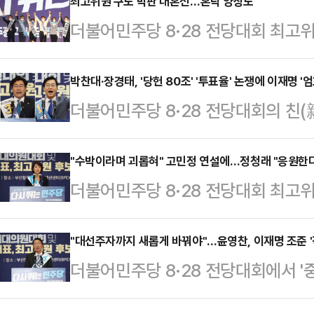
5명을 선출하는 최고위원 경선의 당
최고위원 구도 막판 대혼전…혼탁 양상도
더불어민주당 8·28 전당대회 최고위
질 전망이다.민주당은 14일 충청권 
표 경선은 '확대명(확실히 당대표는 
·충북에서 경선을 진행하면서 전국 1
전남북 순회경선을 계기로 최고위원 
박찬대·장경태, '당헌 80조' '투표율' 논쟁에 이재명 '
차가 마무리됐다. 남은 곳은 광주·전
더불어민주당 8·28 전당대회의 친
치권에 따르면 친(親)이재명계 '러닝
북, 21일에는 광주·전남에서 경선이 
박찬대·장경태 의원이 각각 '당헌 제8
각 전북과 광주·전남에서 치러진 순회경
마침내 새 …
란'에서 당권주자 이재명 의원을 엄호
"수박이라며 괴롭혀" 고민정 연설에…정청래 "응원한
8.8%(전북)를 득표했다. 권리당원
더불어민주당 8·28 전당대회 최고
충북 청주 CJB미디어센터 에덴아트
5위에 올라있다.박 의원은 '안방'인
는 사람들조차 이재명 의원 극성 지지
검찰과 맞서싸울 때 앞으로 어느 누
…
고 있다고 하소연했다. 이에 또다른
"대선주자까지 새롭게 바꿔야"…윤영찬, 이재명 조준 '
느냐"며 "왜 당내 일부 세력은 스스
더불어민주당 8·28 전당대회에서 '
성향을 넘어 동정과 연민, 응원의 의
열어 동지를 제물로 바치려 하느냐"
선의 전운이 고조되고 있다.비(非)
청주 CJB미디어센터 에덴아트홀에서
회 핵심 쟁점으로…