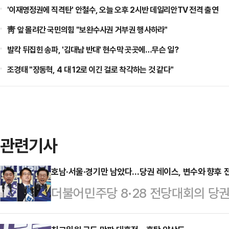
'이재명정권에 직격탄' 안철수, 오늘 오후 2시반 데일리안TV 전격 출연
靑 앞 몰려간 국민의힘 "보완수사권 거부권 행사하라"
발칵 뒤집힌 송파, '김대남 반대' 현수막 곳곳에…무슨 일?
조경태 "장동혁, 4 대 12로 이긴 걸로 착각하는 것 같다"
관련기사
호남·서울·경기만 남았다…당권 레이스, 변수와 향후 
더불어민주당 8·28 전당대회의 당
됐다. 당대표 경선에서의 극적 반전