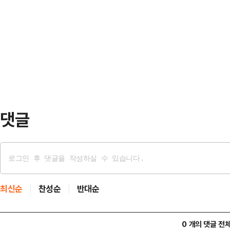
당권주자 이재명 의원을 위한 것이라
행될수록 흑색선전·허위사실이 줄어들
로 직격탄을 날린 것을 넘어서, "
를 응원하러 온 사람에게마저 '당신도
꿔야 한다"며 차기 대권을 노리는 이
다.아울러 "나 스스로 …
찬 의원은 14일 오후 충북 청주 C
합동연설회에서 "당헌 80조 개정은 
진 이 두 후보가 …
댓글
최신순
찬성순
반대순
0 개의 댓글 전