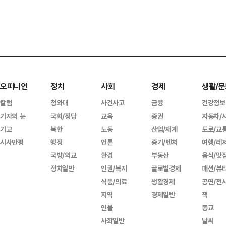
오피니언
정치
사회
경제
생활/문
칼럼
청와대
사건사고
금융
건강정보
기자의 눈
국회/정당
교육
증권
자동차/
기고
북한
노동
산업/재계
도로/교
시사만평
행정
언론
중기/벤처
여행/레
국방/외교
환경
부동산
음식/맛
정치일반
인권/복지
글로벌경제
패션/뷰
식품/의료
생활경제
공연/전
지역
경제일반
책
인물
종교
사회일반
날씨