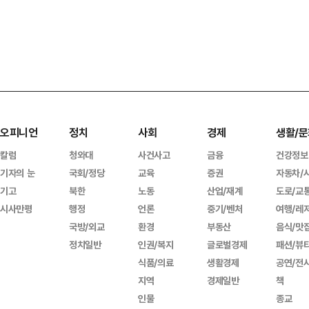
오피니언
정치
사회
경제
생활/문
칼럼
청와대
사건사고
금융
건강정보
기자의 눈
국회/정당
교육
증권
자동차/
기고
북한
노동
산업/재계
도로/교
시사만평
행정
언론
중기/벤처
여행/레
국방/외교
환경
부동산
음식/맛
정치일반
인권/복지
글로벌경제
패션/뷰
식품/의료
생활경제
공연/전
지역
경제일반
책
인물
종교