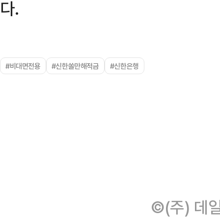
다.
#비대면전용
#신한쏠만해적금
#신한은행
©(주) 데