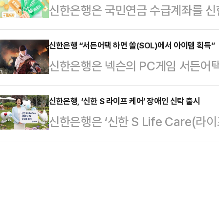
신한은행은 국민연금 수급계좌를 신
입할 수 있는 1년제 자유적립식 상품이
그레이드 및 구매금액에 따른 제휴
드리고자 ‘국민연금 더드림 이벤트’
원이하로 기본금리 연 1.6%, 우대금리
으로는 ▲입출금이…
림 이벤트는 다음달 30일까지 진행된
신한은행 “서든어택 하면 쏠(SOL)에서 아이템 획득”
용해 최고금리는 연 5.5%이다.이번
신한은행은 넥슨의 PC게임 서든어택
연금 바꿔드림(대행) 서비스’를 통
30일 까지(10만좌) 진행한다. 198
(SOL), 쏠 커밍데이’를 진행한다고
경하는 모든 고객에게 ‘연금머니’를
현재까지도 많은 게임 유저들이 플레이
신한은행, ‘신한 S 라이프 케어’ 장애인 신탁 출시
▲첫 번째 달 연금이 입금되면 500
신한은행은 ‘신한 S Life Care(
이번 이벤트는 서든어택을 플레이하거
▲세 번째 달 연금이 입금되면 1만5
고 3일 밝혔다.신한 S 라이프 케어
신한 쏠 최초가입(4월 7일 이후 최
신한 쏠(SOL) 내…
장애인을 가입대상으로 최저 1억원에
▲2022 신한 프로야구 적금 가입
증여받은 금전에 대해 최대 5억원까
‘SOL KEY’를 받게 된다.SOL K
품은 ▲장애인이 직접 은행과 신탁
기간 영구…
는 제3자가 장애인을 수익자로 지정