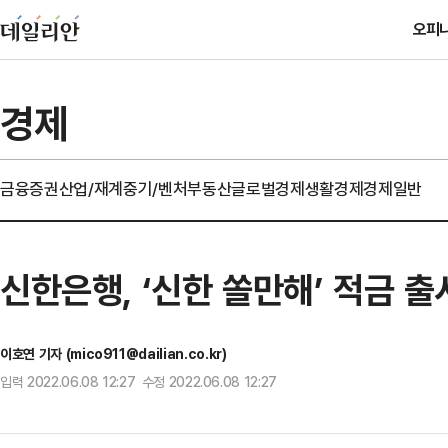
오피
경제
금융
증권
산업/재계
중기/벤처
부동산
글로벌경제
생활경제
경제일반
신한은행, ‘신한 쏠만해’ 적금 출시
이호연 기자 (mico911@dailian.co.kr)
입력 2022.06.08 12:27 수정 2022.06.08 12:27