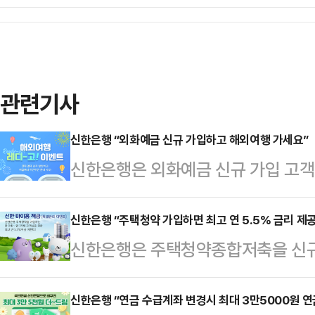
관련기사
신한은행 “외화예금 신규 가입하고 해외여행 가세요”
신한은행은 외화예금 신규 가입 고객
공하는 ‘해외여행 레디-고!’ 이벤트
는 외화예금 10가지 중 1가지에 가
신한은행 “주택청약 가입하면 최고 연 5.5% 금리 제공
신한은행은 주택청약종합저축을 신규 
30일까지 진행된다.신한은행은 이벤
로 최고 연 5.5%를 제공하는 ‘신
라빈스 싱글킹 아이스크림(2000명)
다고 16일 밝혔다.신한 마이홈 적
신한은행 “연금 수급계좌 변경시 최대 3만5000원 연
든 고객에게 KT 로밍 에그 1일 무료