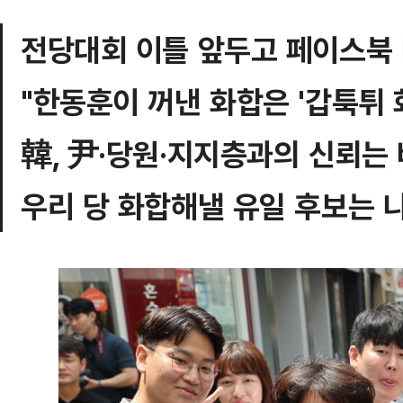
전당대회 이틀 앞두고 페이스북
"한동훈이 꺼낸 화합은 '갑툭튀 
韓, 尹·당원·지지층과의 신뢰는
우리 당 화합해낼 유일 후보는 