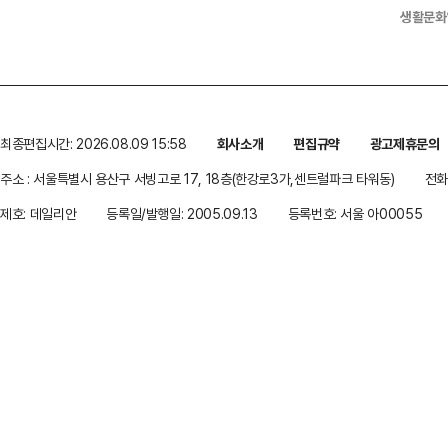
생활문화
최종편집시간: 2026.08.09 15:58
회사소개
편집규약
광고제휴문의
주소 : 서울특별시 용산구 서빙고로 17, 18층(한강로3가,센트럴파크 타워동)
전화 
제호: 데일리안
등록일/발행일: 2005.09.13
등록번호: 서울 아00055