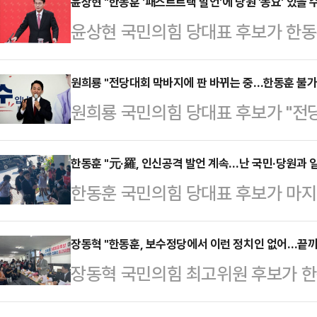
대한 약속을 드리겠다"고 밝혔다.나 
윤상현 "한동훈 '패스트트랙 발언'에 당원 '동요' 있을 
윤상현 국민의힘 당대표 후보가 한동
에서 김 지사와 만나 닭갈비 오찬을 
로에 대해 "막판에 당원들 사이에서 
원희룡·윤상현·한동훈 후보는 당소속
는 21일 오후 국회 소통관에서 기자들
원희룡 "전당대회 막바지에 판 바뀌는 중…한동훈 불가
와 공식 회동한 건 나 후보가 처음이다
원희룡 국민의힘 당대표 후보가 "전당
못하겠다. 그러나 우려의 분위기가 
선후배 사이다.나 후보는 김 지사에 
원들이 한동훈 후보에 대해 정치의 
"(의원들) 텔레그램 방에 가면 (비토
대 청년 같…
위험을 깨달았다"라고 주장했다.원 
한동훈 "元·羅, 인신공격 발언 계속…난 국민·당원과 
다"라며 "본인이 다 경험한 것이기 
한동훈 국민의힘 당대표 후보가 마지
회 간담회를 마치고 기자들과 만나 "
의 일이 아니라 우리 모두의 문제였다
원희룡 당대표 후보로부터의 공세를 
었지만, 자기가 살기 위해서 대통령
나 …
이 계속 이어지겠지만 자신은 일체 
장동혁 "한동훈, 보수정당에서 이런 정치인 없어…끝
서 과연 '우리'라는 '동지의식'이 있
장동혁 국민의힘 최고위원 후보가 한
한동훈 후보는 21일 오후 경남 창
제점을 깨닫고 판단을 하고 있다고 생
수정당, 국민의힘에서 이런 정치인은
동을 가진 직후 데일리안 기자와 만
트트랙 공소 …