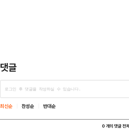
일 경남 창원 최형두 의원 사무소에
이 계속될 것 같다"면서도 "나는 국
비주얼을 담당한다는 박정훈 최고위원
겠다. 그리고 화합할 것"이라고 단호
년최고위원 후보같은 정치인도 없었다.
까지 네거티브 인신공…
다"는 농담을 섞어가며 재치 있게 '
앞서 장 후보는 자신이 "'F4' 중 '
나야 할 것…
댓글
최신순
찬성순
반대순
0 개의 댓글 전