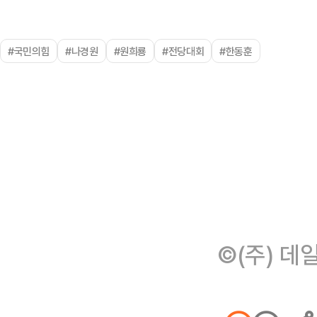
#국민의힘
#나경원
#원희룡
#전당대회
#한동훈
©(주) 데