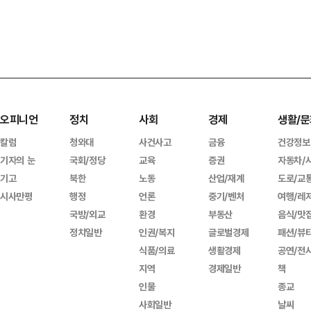
오피니언
정치
사회
경제
생활/문
칼럼
청와대
사건사고
금융
건강정보
기자의 눈
국회/정당
교육
증권
자동차/
기고
북한
노동
산업/재계
도로/교
시사만평
행정
언론
중기/벤처
여행/레
국방/외교
환경
부동산
음식/맛
정치일반
인권/복지
글로벌경제
패션/뷰
식품/의료
생활경제
공연/전
지역
경제일반
책
인물
종교
사회일반
날씨