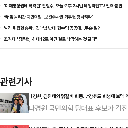
'이재명정권에 직격탄' 안철수, 오늘 오후 2시반 데일리안TV 전격 출연
靑 앞 몰려간 국민의힘 "보완수사권 거부권 행사하라"
발칵 뒤집힌 송파, '김대남 반대' 현수막 곳곳에…무슨 일?
조경태 "장동혁, 4 대 12로 이긴 걸로 착각하는 것 같다"
관련기사
나경원, 김진태와 닭갈비 회동…"강원도 희생에 보답 
나경원 국민의힘 당대표 후보가 김진
헌신이 보답될 수 있도록 강원도민들