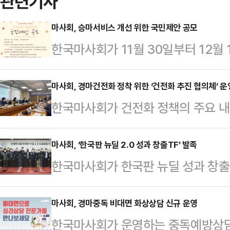
관련기사
마사회, 승마서비스 개선 위한 국민제안 공모
한국마사회가 11월 30일부터 12월
제안 공모’를 시행한다.이번 아이디
서비스와 말산업 정책개선 방안을 발
마사회, 경마건전화 정착 위한 ‘건전화 추진 협의체’ 운
한국마사회가 건전화 정책의 주요 내
▲학생승마체험 ▲기승능력인증제 
으로 수렴해 현 사업 운영체계의 
체험) 중 선택해 해당사업과 승마서
활용한 건전화 추진방안 발굴을 위해
마사회, ‘한국판 뉴딜 2.0 성과 창출TF’ 발족
있다.참여대상은 올 한해 4개 사업에
한국마사회가 한국판 뉴딜 성과 창출
다.마사회는 지난달 27일 김홍기 
는 학부모) 모두 참여 가능하며 접수는 
을 위한 노력에 나선다.마사회에 따르
임직원들과 외부위원 5인이 참여해 
해서만 가능하다.접…
경마공원 본관 대회의실에서 ‘한국판 
마사회, 경마중독 비대면 화상상담 신규 운영
별 추진 성과와 향후 추진방향에 대
한국마사회가 운영하는 중독예방상담기
다고 밝혔다.마사회는 지난해 10월 
회의 새로운 건전화 중장기 추진계획