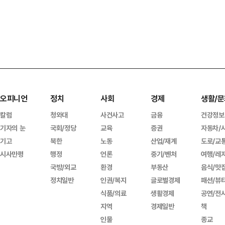
오피니언
정치
사회
경제
생활/문
칼럼
청와대
사건사고
금융
건강정보
기자의 눈
국회/정당
교육
증권
자동차/
기고
북한
노동
산업/재계
도로/교
시사만평
행정
언론
중기/벤처
여행/레
국방/외교
환경
부동산
음식/맛
정치일반
인권/복지
글로벌경제
패션/뷰
식품/의료
생활경제
공연/전
지역
경제일반
책
인물
종교