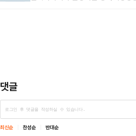
모바일을 활용한 화상상담을 무상으
립해 디지털·그린 뉴딜을 추진, 지난
를 구성함에 있어 마사회는 내…
(UcanCenter)는 건전한 경마문
친환경 사업장 조성 등 세부사업을 
내 최초로 설립, 운영하고 있는 중
차별화된 내용을 더한 뉴딜사업을 이
중독심리전문가 등 공인된 전문가를 
·그린뉴딜’ …
번에 도입한 화상상담시스템은 경마 
PC와 모바일을 통해 비대면으로 제
서 자유로울 뿐만 아니라 상담사 선택
댓글
최신순
찬성순
반대순